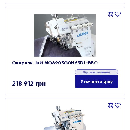
Порівняти
В
обране
Оверлок Juki MO6903G0N63D1-BBO
Під замовлення
Уточнити ціну
218 912
грн
Порівняти
В
обране