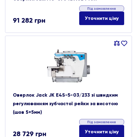
Під замовлення
Уточнити ціну
91 282
грн
Порівняти
В
обране
Оверлок Jack JK E4S-5-03/233 зі швидким
регулюванням зубчастої рейки за висотою
(шов 5+5мм)
Під замовлення
Уточнити ціну
28 729
грн