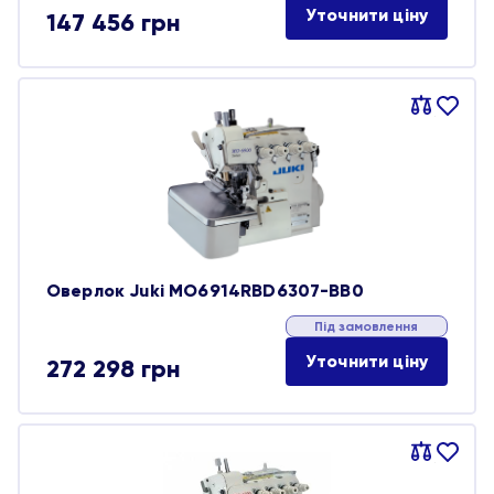
Уточнити ціну
147 456
грн
Порівняти
В
обране
Оверлок Juki MO6914RBD6307-BB0
Під замовлення
Уточнити ціну
272 298
грн
Порівняти
В
обране