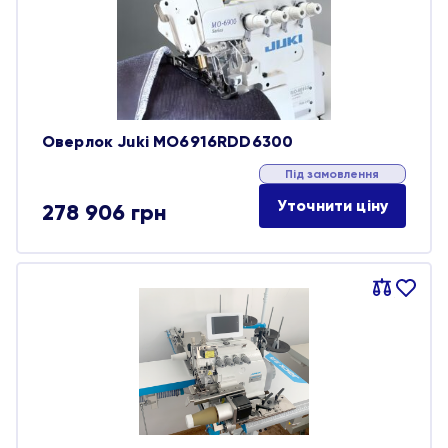
обране
Оверлок Juki MO6916RDD6300
Під замовлення
Уточнити ціну
278 906
грн
Порівняти
В
обране