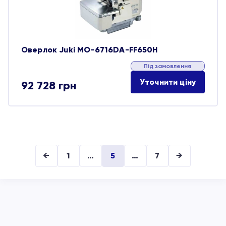
Оверлок Juki MO-6716DA-FF650H
Під замовлення
Уточнити ціну
92 728
грн
←
1
…
5
…
7
→