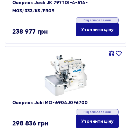
Оверлок Jack JK 797TDI-4-514-
M03/333/KS/FR09
Під замовлення
Уточнити ціну
238 977
грн
Порівняти
В
обране
Оверлок Juki MO-6904J0F6700
Під замовлення
Уточнити ціну
298 836
грн