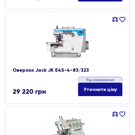
Порівняти
В
обране
Оверлок Jack JK E4S-4-83/323
Під замовлення
Уточнити ціну
29 220
грн
Порівняти
В
обране