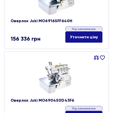
Оверлок Juki MO6916SFF640H
Під замовлення
Уточнити ціну
156 336
грн
Порівняти
В
обране
Оверлок Juki MO6904S0D43F6
Під замовлення