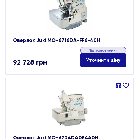
Оверлок Juki MO-6716DA-FF6-40H
Під замовлення
Уточнити ціну
92 728
грн
Порівняти
В
обране
Оверлок Juki MO-6704DA0E440H