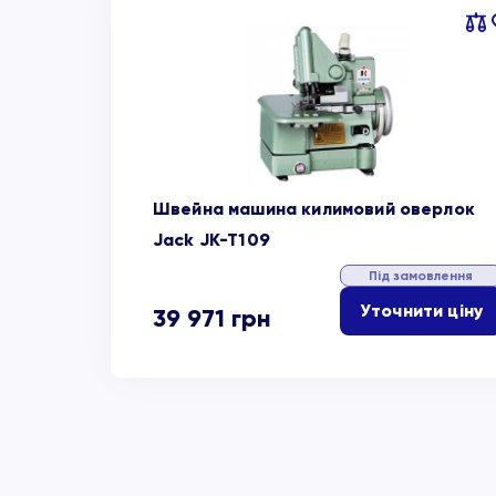
Пор
об
Швейна машина килимовий оверлок
Jack JK-T109
Під замовлення
Уточнити ціну
39 971
грн