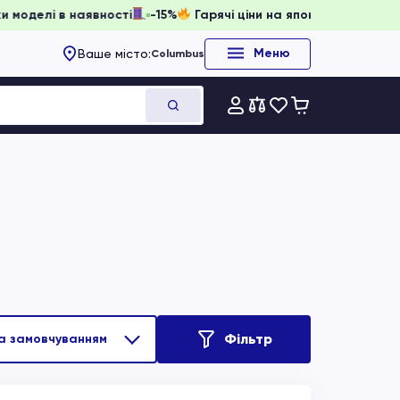
и, доки моделі в наявності
-15%
Гарячі ціни на японське о
Меню
Ваше місто:
Columbus
Фільтр