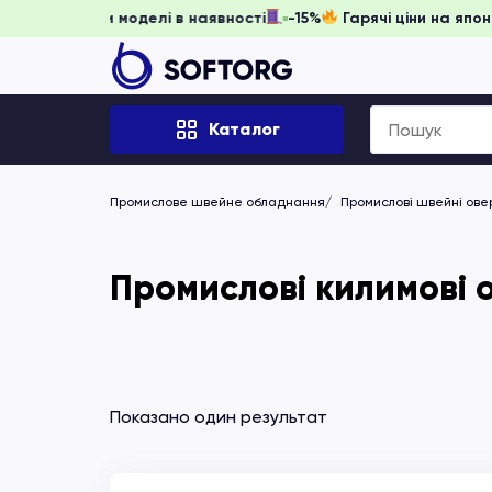
ь забронювати, доки моделі в наявності
-15%
Гарячі ціни 
Search
Каталог
for:
Промислове швейне обладнання
Промислові швейні ове
Промислові килимові о
Показано один результат