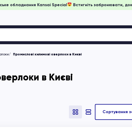
на японське обладнання Kansai Special
Встигніть забронюват
рлоки
Промислові килимові оверлоки в Києві
верлоки в Києві