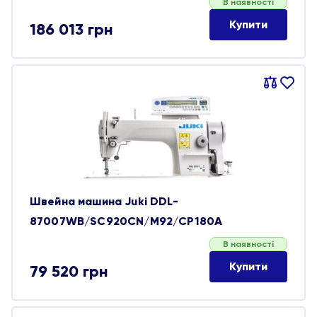
В наявності
Купити
186 013
грн
Порівняти
В
обране
Швейна машина Juki DDL-
87007WB/SC920CN/M92/CP180A
В наявності
Купити
79 520
грн