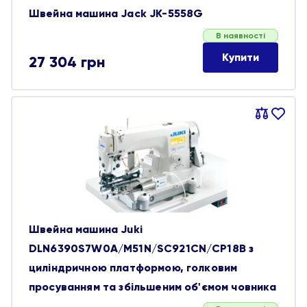
Швейна машина Jack JK-5558G
В наявності
Купити
27 304
грн
Порівняти
В
обране
Швейна машина Juki
DLN6390S7W0A/M51N/SC921CN/CP18B з
циліндричною платформою, голковим
просуванням та збільшеним об'ємом човника