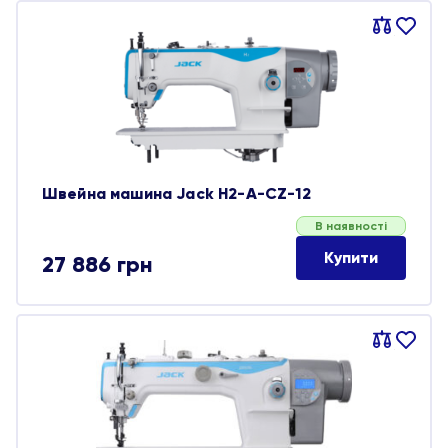
Порівняти
В
обране
Швейна машина Jack H2-A-CZ-12
В наявності
Купити
27 886
грн
Порівняти
В
обране