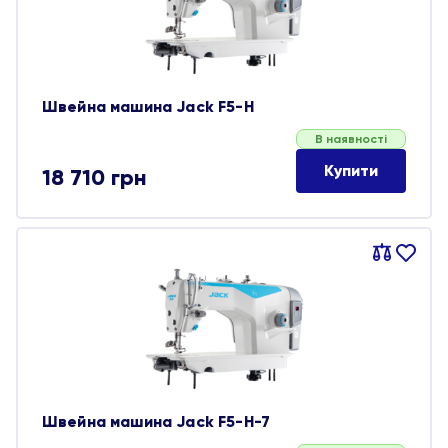
Швейна машина Jack F5-H
В наявності
Купити
18 710
грн
Порівняти
В
обране
Швейна машина Jack F5-H-7