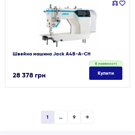
Порівняти
В
обране
Швейна машина Jack A4B-A-CH
В наявності
Купити
28 378
грн
1
…
9
→