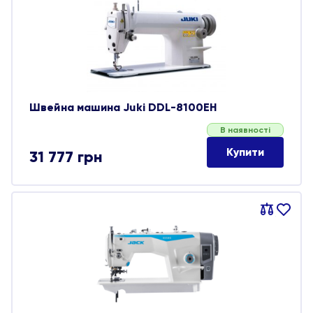
обране
Швейна машина Juki DDL-8100ЕН
В наявності
Купити
31 777
грн
Порівняти
В
обране