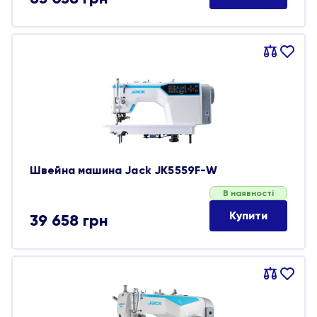
Порівняти
В
обране
Швейна машина Jack JK5559F-W
В наявності
Купити
39 658
грн
Порівняти
В
обране