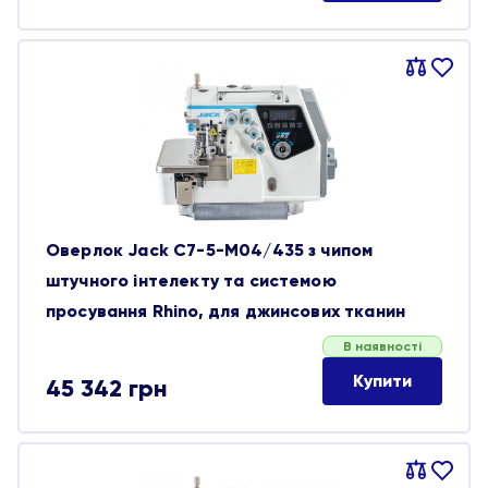
Порівняти
В
обране
Оверлок Jack C7-5-M04/435 з чипом
штучного інтелекту та системою
просування Rhino, для джинсових тканин
В наявності
Купити
45 342
грн
Порівняти
В