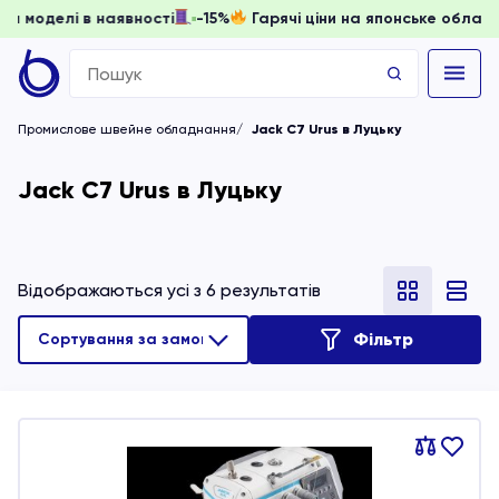
и, доки моделі в наявності
-15%
Гарячі ціни на японське о
Search
for:
Промислове швейне обладнання
Jack C7 Urus в Луцьку
Jack C7 Urus в Луцьку
Відображаються усі з 6 результатів
Фільтр
Порівняти
В
обране