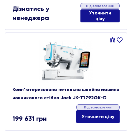
Під замовлення
Дізнатись у
Уточнити
менеджера
ціну
Порівняти
В
обране
Комп’ютеризована петельна швейна машина
човникового стібка Jack JK-T1792GK-D
Під замовлення
Уточнити ціну
199 631
грн