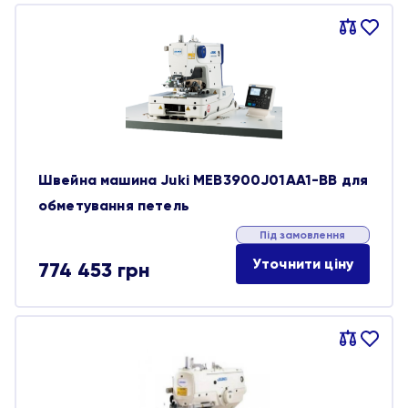
Порівняти
В
обране
Швейна машина Juki MEB3900J01AA1-BB для
обметування петель
Під замовлення
Уточнити ціну
774 453
грн
Порівняти
В
обране