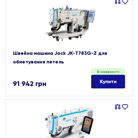
Порівняти
В
обране
Швейна машина Jack JK-T783G-Z для
обметування петель
В наявності
Купити
91 942
грн
Порівняти
В
обране