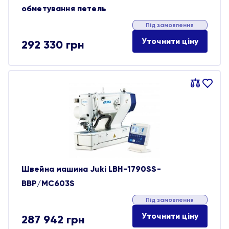
обметування петель
Під замовлення
Уточнити ціну
292 330
грн
Порівняти
В
обране
Швейна машина Juki LBH-1790SS-
BBP/MC603S
Під замовлення
Уточнити ціну
287 942
грн