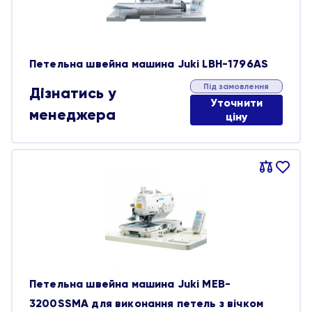
Петельна швейна машина Juki LBH-1796AS
Під замовлення
Дізнатись у
Уточнити
менеджера
ціну
Порівняти
В
обране
Петельна швейна машина Juki MEB-
3200SSMA для виконання петель з вічком