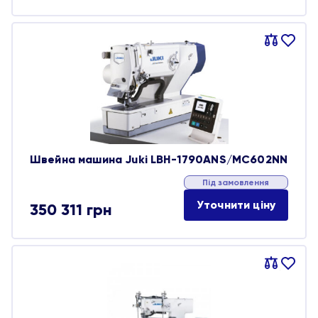
Порівняти
В
обране
Швейна машина Juki LBH-1790ANS/MC602NN
Під замовлення
Уточнити ціну
350 311
грн
Порівняти
В
обране