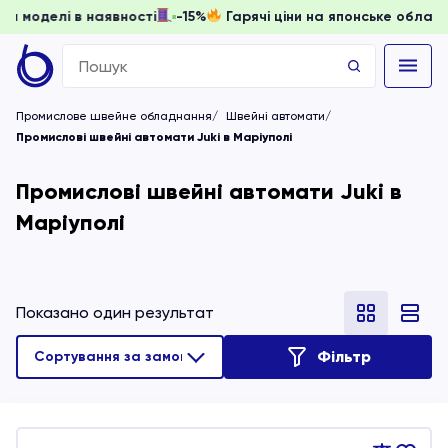
 доки моделі в наявності
-15%
Гарячі ціни на японське об
Search
for:
Промислове швейне обладнання
Швейні автомати
Промислові швейні автомати Juki в Маріуполі
Промислові швейні автомати Juki в
Маріуполі
Показано один результат
Фільтр