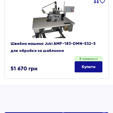
Порівняти
В
обране
Швейна машина Juki AMP-183-DMN-532-5
для обробки за шаблоном
В наявності
Купити
51 670
грн