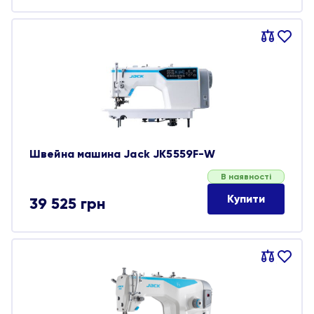
Порівняти
В
обране
Швейна машина Jack JK5559F-W
В наявності
Купити
39 525
грн
Порівняти
В
обране