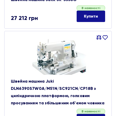
В наявності
Купити
27 212
грн
Порівняти
В
обране
Швейна машина Juki
DLN6390S7W0A/M51N/SC921CN/CP18B з
циліндричною платформою, голковим
просуванням та збільшеним об'ємом човника
В наявності