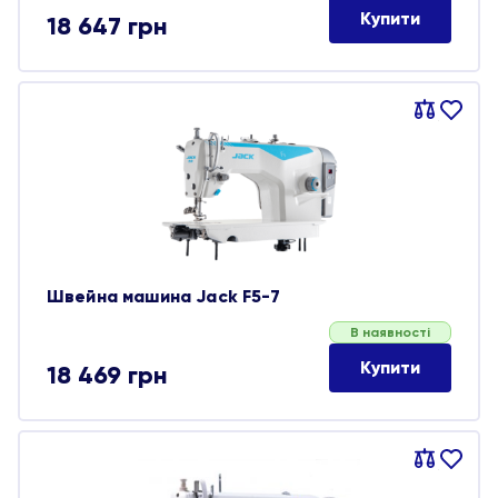
Купити
18 647
грн
Порівняти
В
обране
Швейна машина Jack F5-7
В наявності
Купити
18 469
грн
Порівняти
В
обране