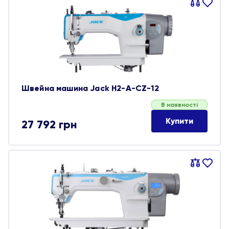
Порівняти
В
обране
Швейна машина Jack H2-A-CZ-12
В наявності
Купити
27 792
грн
Порівняти
В
обране