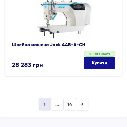
обране
Швейна машина Jack A4B-A-CH
В наявності
Купити
28 283
грн
1
…
14
→