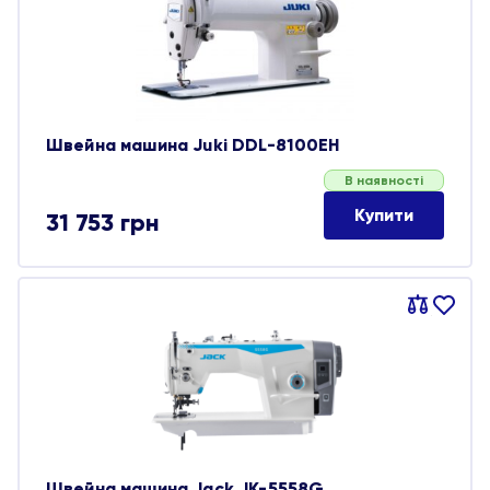
Швейна машина Juki DDL-8100ЕН
В наявності
Купити
31 753
грн
Порівняти
В
обране
Швейна машина Jack JK-5558G