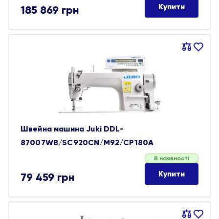
Купити
185 869
грн
Порівняти
В
обране
Швейна машина Juki DDL-
87007WB/SC920CN/M92/CP180A
В наявності
Купити
79 459
грн
Порівняти
В