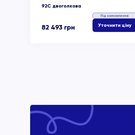
92C двоголкова
Під замовлення
Уточнити ціну
82 493
грн