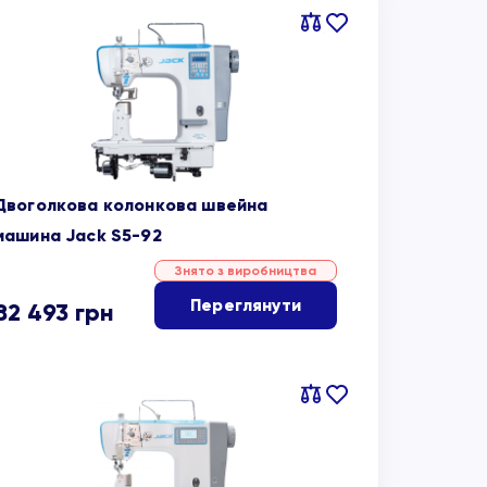
Порівняти
В
обране
Двоголкова колонкова швейна
машина Jack S5-92
Знято з виробництва
Переглянути
82 493
грн
Порівняти
В
обране