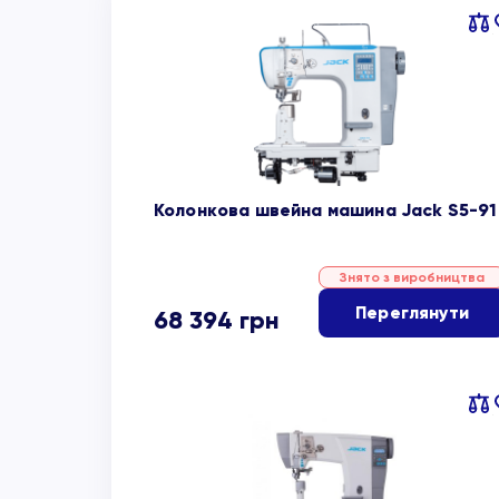
Пор
об
Колонкова швейна машина Jack S5-91
Знято з виробництва
Переглянути
68 394
грн
Пор
об