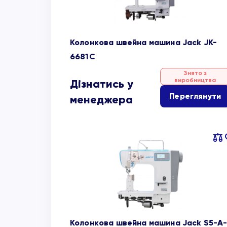
Колонкова швейна машина Jack JK-
6681С
Знято з
виробництва
Дізнатись у
Переглянути
менеджера
Пор
об
Колонкова швейна машина Jack S5-A