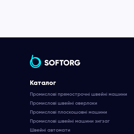
Каталог
Промислові прямострочні швейні машини
Промислові швейні оверлоки
Промислові плоскошовні машини
Промислові швейні машини зигзаг
Швейні автомати