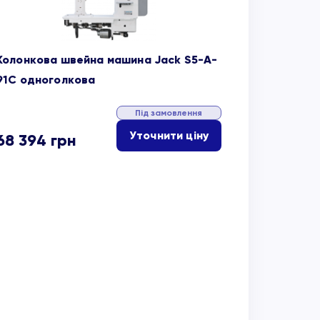
Колонкова швейна машина Jack S5-A-
91C одноголкова
Під замовлення
Уточнити ціну
68 394
грн