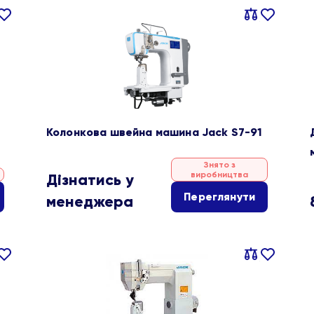
івняти
В
Порівняти
В
ране
обране
Колонкова швейна машина Jack S7-91
Знято з
виробництва
Дізнатись у
Переглянути
менеджера
івняти
В
Порівняти
В
ране
обране