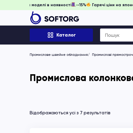
іть забронювати, доки моделі в наявності
-15%
Гарячі ціни
Search
Каталог
for:
Промислове швейне обладнання
Промислові прямостро
Промислова колонков
Відображаються усі з 7 результатів