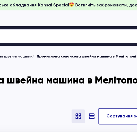
 на японське обладнання Kansai Special
Встигніть забронюва
чні швейні машини
Промислова колонкова швейна машина в Мелітополі
а швейна машина в Мелітопо