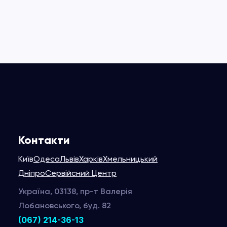
Контакти
Київ
Одеса
Львів
Харків
Хмельницький
Дніпро
Сервійсний Центр
Україна, 03138, пр-т Валерія
Лобановського, буд. 82
(067) 214-36-13