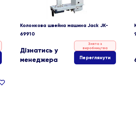
Колонкова швейна машина Jack JK-
69910
Знято з
виробництва
Дізнатись у
Переглянути
менеджера
івняти
В
ране
-