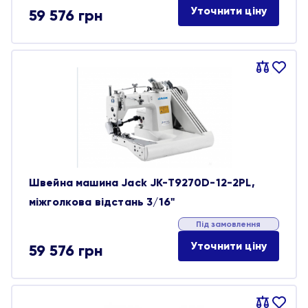
Уточнити ціну
59 576
грн
Порівняти
В
обране
Швейна машина Jack JK-T9270D-12-2PL,
міжголкова відстань 3/16"
Під замовлення
Уточнити ціну
59 576
грн
Порівняти
В