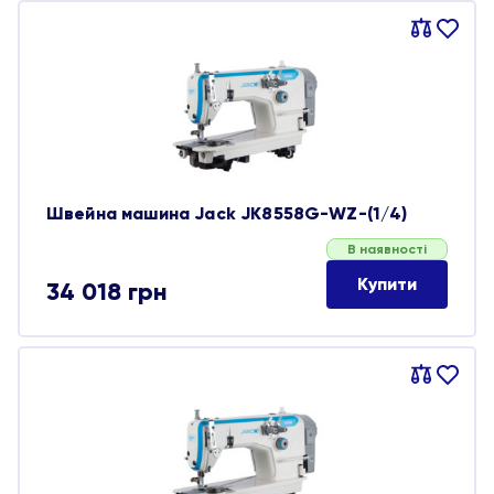
Порівняти
В
обране
Швейна машина Jack JK8558G-WZ-(1/4)
В наявності
Купити
34 018
грн
Порівняти
В
обране