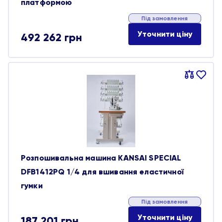
платформою
Під замовлення
Уточнити ціну
492 262
грн
Порівняти
В
обране
Розпошивальна машина KANSAI SPECIAL
DFB1412PQ 1/4 для вшивання еластичної
гумки
Під замовлення
Уточнити ціну
187 201
грн