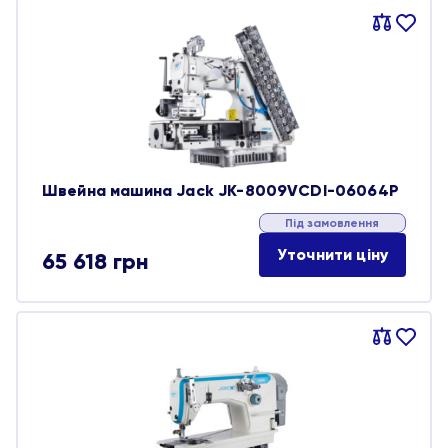
Порівняти
В
обране
Швейна машина Jack JK-8009VCDI-06064P
Під замовлення
Уточнити ціну
65 618
грн
Порівняти
В
обране