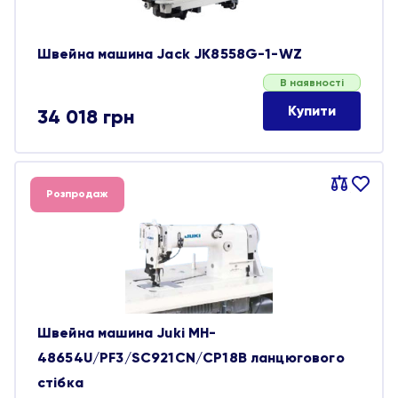
Швейна машина Jack JK8558G-1-WZ
В наявності
Купити
34 018
грн
Порівняти
В
Розпродаж
обране
Швейна машина Juki MH-
48654U/PF3/SC921CN/CP18B ланцюгового
стібка