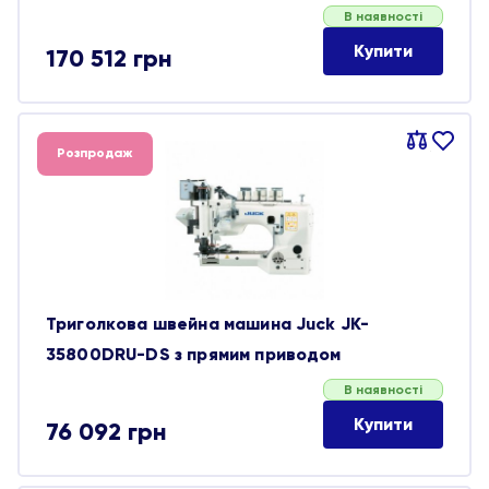
В наявності
Купити
170 512
грн
Порівняти
В
Розпродаж
обране
Триголкова швейна машина Juck JK-
35800DRU-DS з прямим приводом
В наявності
Купити
76 092
грн