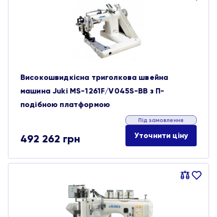
обране
Високошвидкісна триголкова швейна
машина Juki MS-1261F/V045S-BB з П-
подібною платформою
Під замовлення
Уточнити ціну
492 262
грн
Порівняти
В
обране