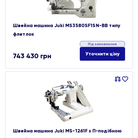
Швейна машина Juki MS3580SF1SN-BB типу
флетлок
Під замовлення
Уточнити ціну
743 430
грн
Порівняти
В
обране
Швейна машина Juki MS-1261F з П-подібною