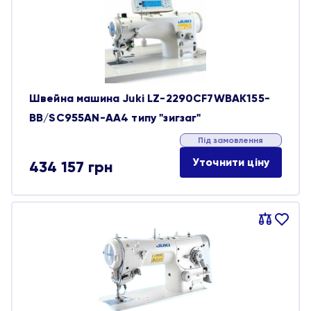
обране
Швейна машина Juki LZ-2290CF7WBAK155-
BB/SC955AN-AA4 типу "зигзаг"
Під замовлення
Уточнити ціну
434 157
грн
Порівняти
В
обране