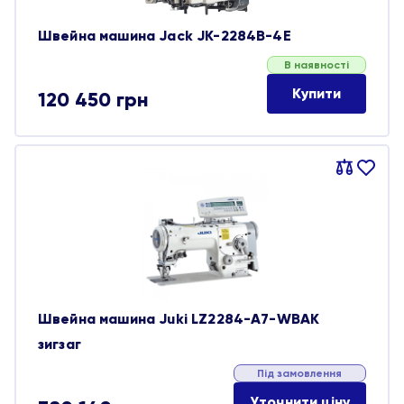
Швейна машина Jack JK-2284B-4E
В наявності
Купити
120 450
грн
Порівняти
В
обране
Швейна машина Juki LZ2284-A7-WBAK
зигзаг
Під замовлення
Уточнити ціну