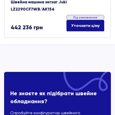
Швейна машина зигзаг Juki
LZ2290CF7WB/AK156
Під замовлення
Уточнити ціну
442 236
грн
Не знаєте як підібрати швейне
обладнання?
Спробуйте конфігуратор швейного