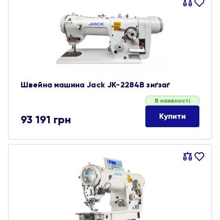
Порівняти
В
обране
Швейна машина Jack JK-2284B зиґзаґ
В наявності
Купити
93 191
грн
Порівняти
В
обране