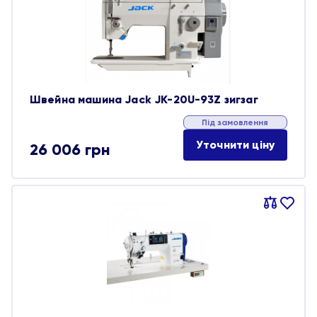
обране
Швейна машина Jack JK-20U-93Z зигзаг
Під замовлення
Уточнити ціну
26 006
грн
Порівняти
В
обране