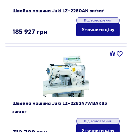
Швейна машина Juki LZ-2280AN зиґзаґ
Під замовлення
Уточнити ціну
185 927
грн
Порівняти
В
обране
Швейна машина Juki LZ-2282N7WBAK83
зигзаг
Під замовлення
Уточнити ціну