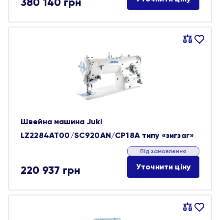
380 140
грн
Порівняти
В
обране
Швейна машина Juki
LZ2284AT00/SC920AN/CP18A типу «зигзаг»
Під замовлення
Уточнити ціну
220 937
грн
Порівняти
В