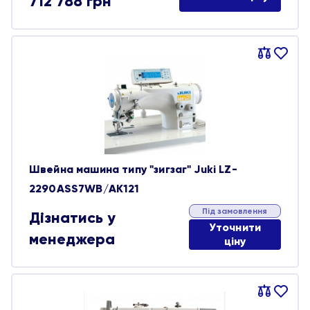
712 788
грн
Порівняти
В
обране
Швейна машина типу "зигзаг" Juki LZ-
2290ASS7WB/AK121
Під замовлення
Дізнатись у
Уточнити
менеджера
ціну
Порівняти
В