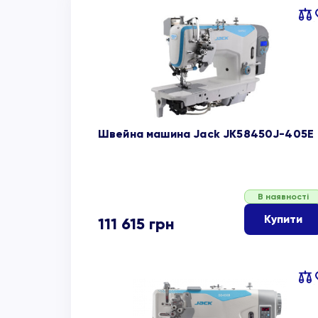
Пор
об
Швейна машина Jack JK58450J-405E
В наявності
Купити
111 615
грн
Пор
об