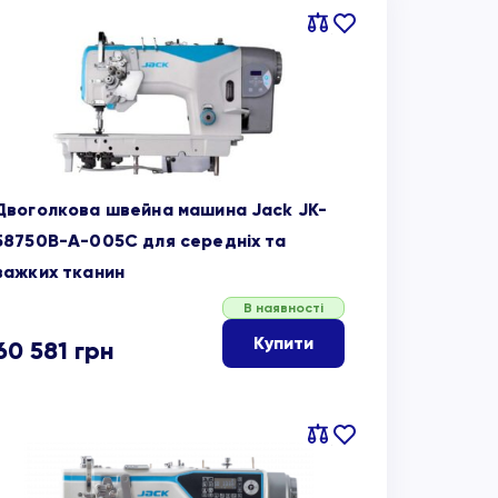
Порівняти
В
обране
Двоголкова швейна машина Jack JK-
58750B-A-005C для середніх та
важких тканин
В наявності
Купити
60 581
грн
Порівняти
В
обране