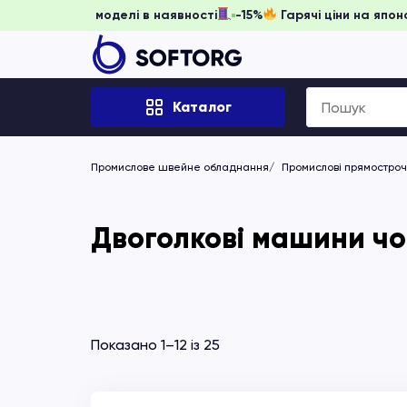
ніть забронювати, доки моделі в наявності
-15%
Гарячі ці
Search
Каталог
for:
Промислове швейне обладнання
Промислові прямостро
Двоголкові машини чов
Показано 1–12 із 25