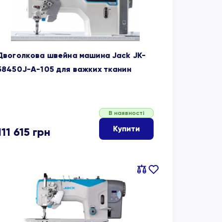
Двоголкова швейна машина Jack JK-
58450J-A-105 для важких тканин
В наявності
Купити
111 615
грн
Порівняти
В
обране