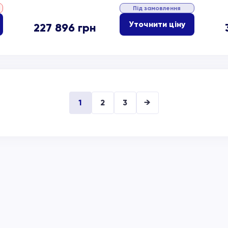
Під замовлення
Уточнити ціну
227 896
грн
1
2
3
→