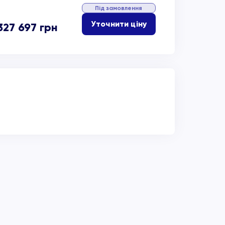
Під замовлення
Уточнити ціну
327 697
грн