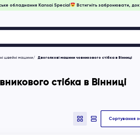
ни на японське обладнання Kansai Special
Встигніть заброню
чні швейні машини
Двоголкові машини човникового стібка в Вінниці
никового стібка в Вінниці