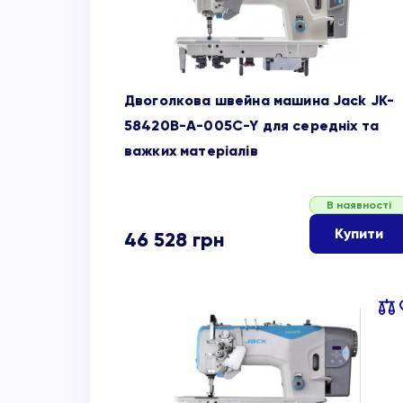
Двоголкова швейна машина Jack JK-
58420B-A-005C-Y для середніх та
важких матеріалів
В наявності
Купити
46 528
грн
Пор
об