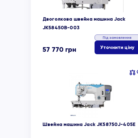
Двоголкова швейна машина Jack
JK58450B-003
Під замовлення
Уточнити ціну
57 770
грн
Пор
об
Швейна машина Jack JK58750J-405E