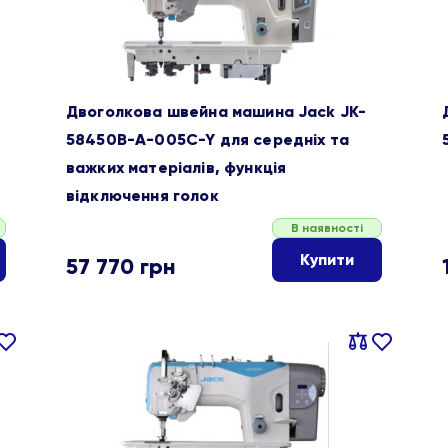
Двоголкова швейна машина Jack JK-
58450B-A-005C-Y для середніх та
важких матеріалів, функція
відключення голок
В наявності
Купити
57 770
грн
івняти
В
Порівняти
В
ране
обране