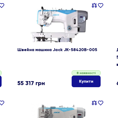
івняти
В
Порівняти
В
ране
обране
Швейна машина Jack JK-58420B-005
В наявності
Купити
55 317
грн
івняти
В
Порівняти
В
ране
обране