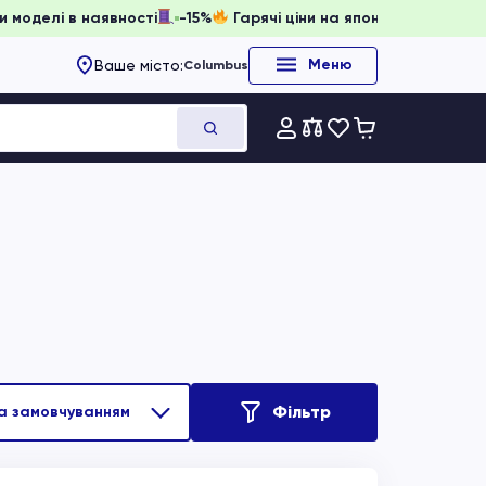
вати, доки моделі в наявності
-15%
Гарячі ціни на японсь
Меню
Ваше місто:
Columbus
Фільтр