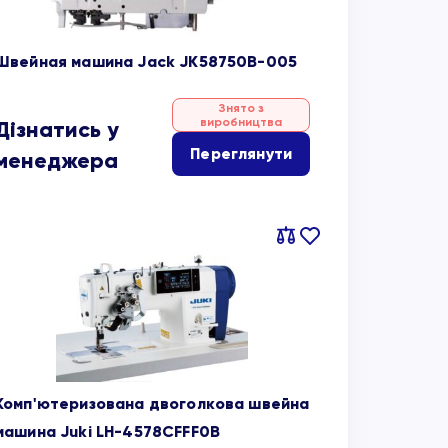
Швейная машина Jack JK58750B-005
Знято з
виробництва
Дізнатись у
Переглянути
менеджера
Порівняти
В
обране
Комп'ютеризована двоголкова швейна
машина Juki LH-4578CFFF0B