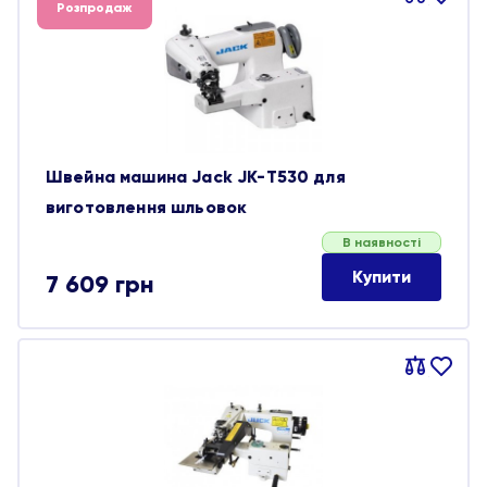
Розпродаж
обране
Швейна машина Jack JK-Т530 для
виготовлення шльовок
В наявності
Купити
7 609
грн
Порівняти
В
обране