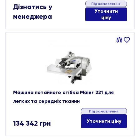
Під замовлення
Дізнатись у
Уточнити
менеджера
ціну
Порівняти
В
обране
Машина потайного стібка Maier 221 для
легких та середніх тканин
Під замовлення
Уточнити ціну
134 342
грн