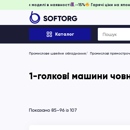
гніть забронювати, доки моделі в наявності
-15%
Гарячі ц
Search
Каталог
for:
Промислове швейне обладнання
Промислові прямостро
1-голкові машини човн
Показано 85–96 із 107