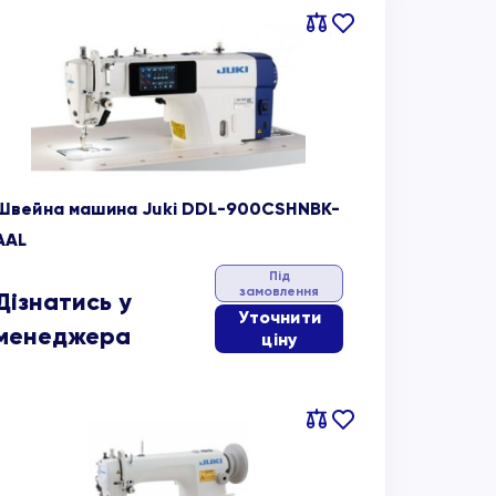
Порівняти
В
обране
Швейна машина Juki DDL-900CSHNBK-
AAL
Під
замовлення
Дізнатись у
Уточнити
менеджера
ціну
Порівняти
В
обране