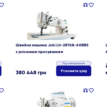
івняти
В
Порівняти
В
ране
обране
Швейна машина Juki LU-2810A-60BBS
з унісонним просуванням
Під замовлення
Уточнити ціну
380 448
грн
івняти
В
Порівняти
В
ране
обране