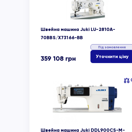
Швейна машина Juki LU-2810A-
70BBS/X73166-BB
Під замовлення
Уточнити ціну
359 108
грн
Пор
об
Швейна машина Juki DDL900CS-M-