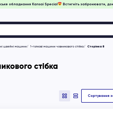
іни на японське обладнання Kansai Special
Встигніть заброн
чні швейні машини
1-голкові машини човникового стібка
Сторінка 8
икового стібка