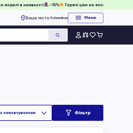
ювати, доки моделі в наявності
-15%
Гарячі ціни на японс
Меню
Ваше місто:
Columbus
Фільтр