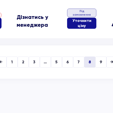
Під
замовлення
Дізнатись у
Уточнити
менеджера
ціну
←
1
2
3
…
5
6
7
8
9