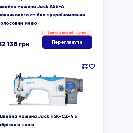
швейна машина Jack A5E-A
човникового стібка з україномовним
голосовим меню
Знято з виробництва
Переглянути
32 138
грн
Порівняти
В
обране
Швейна машина Jack H5K-CZ-4 з
обрізкою краю