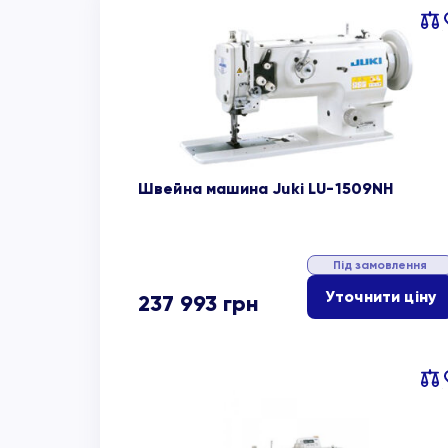
Пор
об
Швейна машина Juki LU-1509NH
Під замовлення
Уточнити ціну
237 993
грн
Пор
об