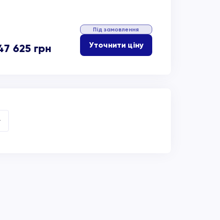
Під замовлення
Уточнити ціну
47 625
грн
→