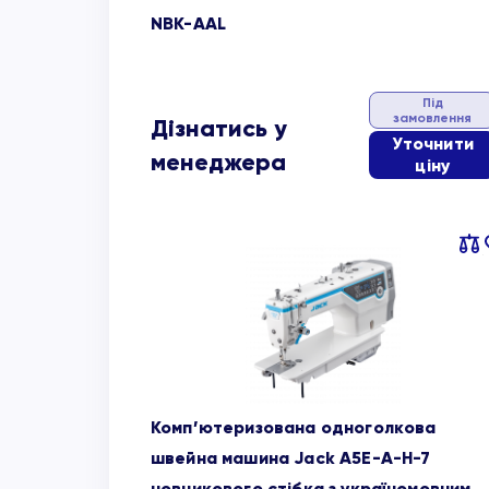
NBK-AAL
Під
замовлення
Дізнатись у
Уточнити
менеджера
ціну
Пор
об
Комп’ютеризована одноголкова
швейна машина Jack A5E-A-H-7
човникового стібка з україномовним