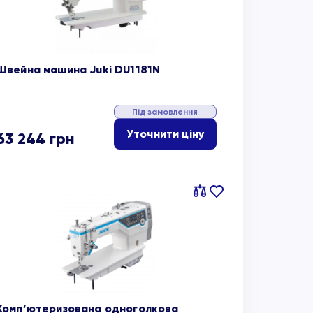
Швейна машина Juki DU1181N
Під замовлення
Уточнити ціну
63 244
грн
Порівняти
В
обране
Комп’ютеризована одноголкова