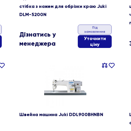
стібка з ножем для обрізки краю Juki
DLM-5200N
Під
замовлення
Дізнатись у
Уточнити
менеджера
ціну
івняти
В
Порівняти
В
ране
обране
Швейна машина Juki DDL900BHNBN