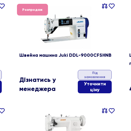
івняти
В
Порівняти
В
Розпродаж
ране
обране
Швейна машина Juki DDL-9000CFSHNB
Під
замовлення
Дізнатись у
Уточнити
менеджера
ціну
івняти
В
Порівняти
В
ране
обране