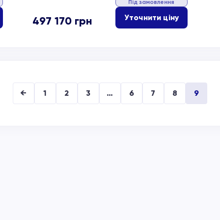
Під замовлення
Уточнити ціну
497 170
грн
←
1
2
3
…
6
7
8
9