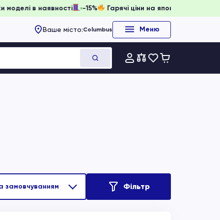
вати, доки моделі в наявності
-15%
Гарячі ціни на японсь
Меню
Ваше місто:
Columbus
Фільтр