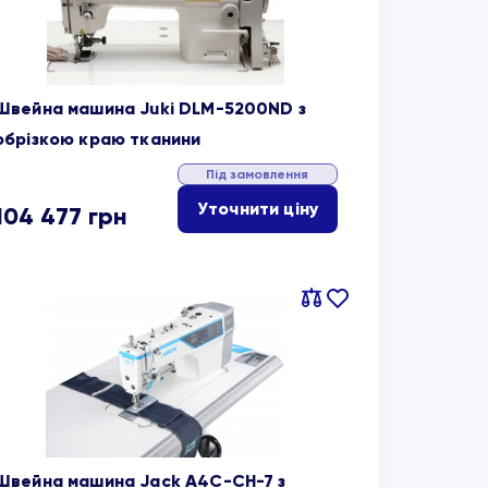
Швейна машина Juki DLM-5200ND з
обрізкою краю тканини
Під замовлення
Уточнити ціну
104 477
грн
Порівняти
В
обране
Швейна машина Jack A4C-CH-7 з