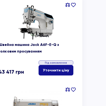
Порівняти
В
обране
Швейна машина Jack A6F-E-Q з
голковим просуванням
Під замовлення
Уточнити ціну
43 417
грн
Порівняти
В
обране