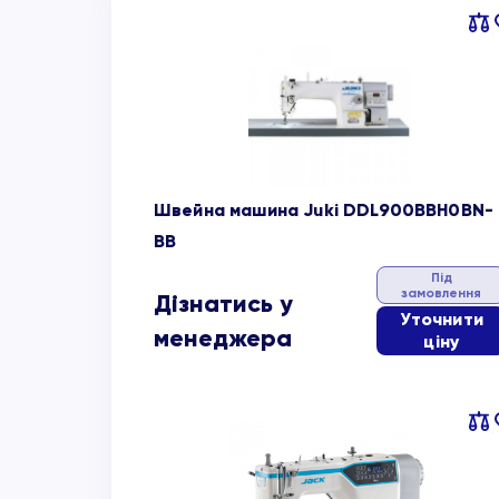
Пор
об
Швейна машина Juki DDL900BBH0BN-
BB
Під
замовлення
Дізнатись у
Уточнити
менеджера
ціну
Пор
об