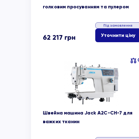
голковим просуванням та пулером
Під замовлення
Уточнити ціну
62 217
грн
Пор
об
Швейна машина Jack A2C-CH-7 для
важких тканин