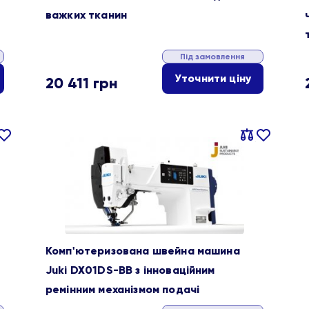
важких тканин
Під замовлення
Уточнити ціну
20 411
грн
івняти
В
Порівняти
В
ране
обране
Комп'ютеризована швейна машина
Juki DX01DS-BB з інноваційним
ремінним механізмом подачі