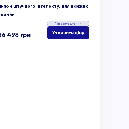
чипом штучного інтелекту, для важких
тканин
Під замовлення
Уточнити ціну
26 498
грн