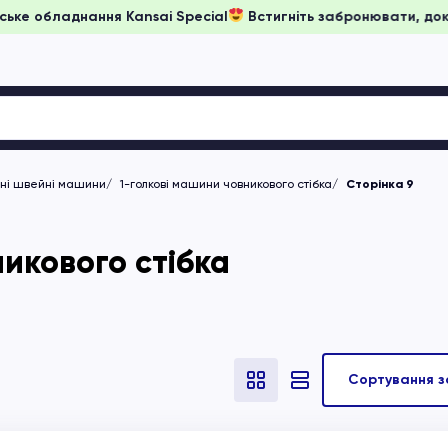
ни на японське обладнання Kansai Special
Встигніть заброню
чні швейні машини
1-голкові машини човникового стібка
Сторінка 9
икового стібка