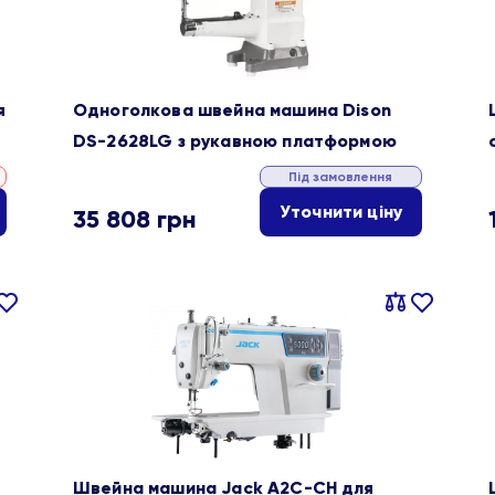
я
Одноголкова швейна машина Dison
DS-2628LG з рукавною платформою
Під замовлення
Уточнити ціну
35 808
грн
івняти
В
Порівняти
В
ране
обране
Швейна машина Jack A2C-CH для