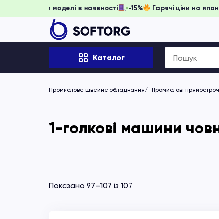
гніть забронювати, доки моделі в наявності
-15%
Гарячі ці
Search
Каталог
for:
Промислове швейне обладнання
Промислові прямостро
1-голкові машини човн
Показано 97–107 із 107