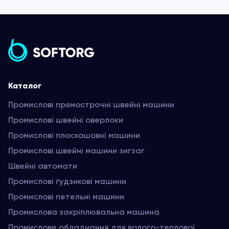
Каталог
Промислові прямострочні швейні машини
Промислові швейні оверлоки
Промислові плоскошовні машини
Промислові швейні машини зигзаг
Швейні автомати
Промислові ґудзикові машини
Промислові петельні машини
Промислова закріплювальна машина
Промислове обладнання для волого-теплової