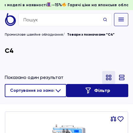
 доки моделі в наявності
-15%
Гарячі ціни на японське об
Search
for:
Промислове швейне обладнання
Товари з позначками “C4”
C4
Показано один результат
Фільтр
Порівняти
В
обране