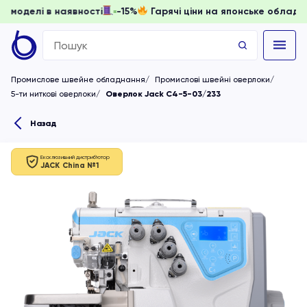
ати, доки моделі в наявності
-15%
Гарячі ціни на японськ
Search
for:
Промислове швейне обладнання
Промислові швейні оверлоки
5-ти ниткові оверлоки
Оверлок Jack C4-5-03/233
Назад
Ексклюзивний дистриб'ютор
JACK China №1