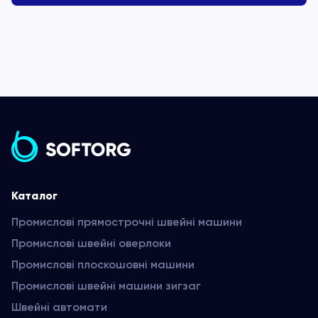
Каталог
Промислові прямострочні швейні машини
Промислові швейні оверлоки
Промислові плоскошовні машини
Промислові швейні машини зигзаг
Швейні автомати