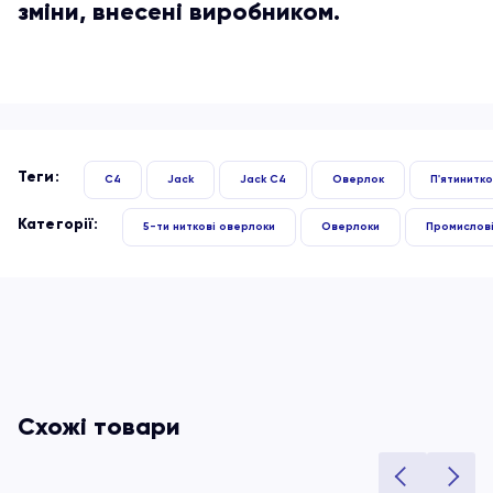
зміни, внесені виробником.
Теги:
C4
Jack
Jack C4
Оверлок
П'ятинитк
Категорії:
5-ти ниткові оверлоки
Оверлоки
Промислові
Схожі товари