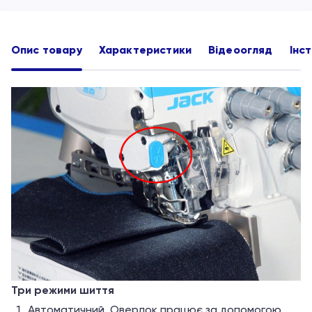
Опис товару
Характеристики
Відеоогляд
Інст
Три режими шиття
Автоматичний. Оверлок працює за допомогою