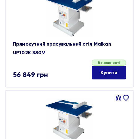
обране
Прямокутний прасувальний стіл Malkan
UP102K 380V
В наявності
Купити
56 849
грн
Порівняти
В
обране