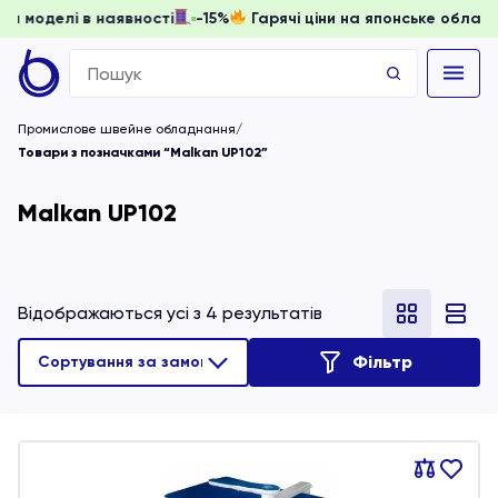
, доки моделі в наявності
-15%
Гарячі ціни на японське об
Search
for:
Промислове швейне обладнання
Товари з позначками “Malkan UP102”
Malkan UP102
Відображаються усі з 4 результатів
Фільтр
Порівняти
В