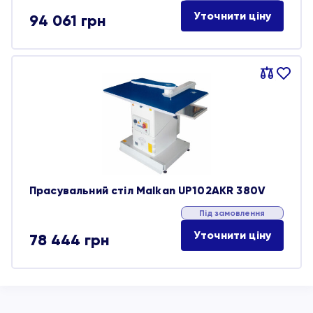
Уточнити ціну
94 061
грн
Порівняти
В
обране
Прасувальний стіл Malkan UP102AKR 380V
Під замовлення
Уточнити ціну
78 444
грн