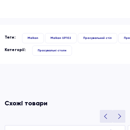
Теги:
Malkan
Malkan UP102
Прасувальний стіл
Пря
Категорії:
Прасувальні столи
Схожі товари