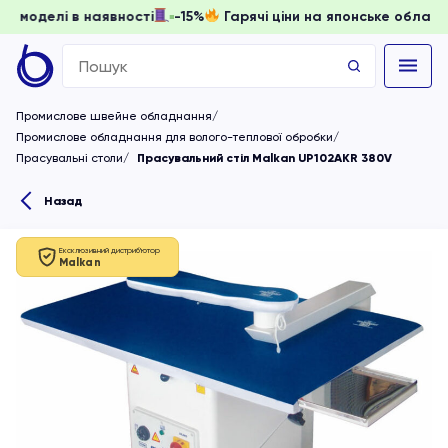
и, доки моделі в наявності
-15%
Гарячі ціни на японське 
Search
for:
Промислове швейне обладнання
Промислове обладнання для волого-теплової обробки
Прасувальні столи
Прасувальний стіл Malkan UP102AKR 380V
Назад
Ексклюзивний дистриб'ютор
Malkan