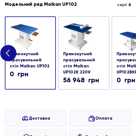
Модельний ряд Malkan UP102
серії
6
Прямокутний
Прямокутний
Прямоку
прасувальний
прасувальний
прасува
стіл Malkan UP102
стіл Malkan
стіл Mal
UP102K 220V
UP102BK
0
грн
56 948
грн
0
грн
Доставка
Оплата