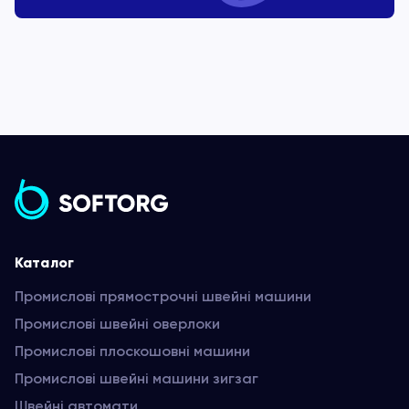
Каталог
Промислові прямострочні швейні машини
Промислові швейні оверлоки
Промислові плоскошовні машини
Промислові швейні машини зигзаг
Швейні автомати