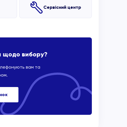
Сервісний центр
и щодо вибору?
елефонують вам та
ром.
інок