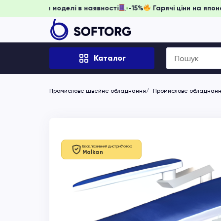
гніть забронювати, доки моделі в наявності
-15%
Гарячі ц
Search
Каталог
for:
Промислове швейне обладнання
Промислове обладнання
Ексклюзивний дистриб'ютор
Malkan