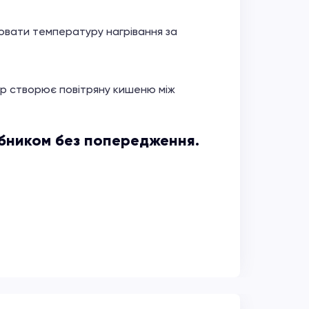
ювати температуру нагрівання за
тор створює повітряну кишеню між
обником без попередження.