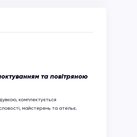
моктуванням та повітряною
одувкою, комплектується
словості, майстерень та ательє.