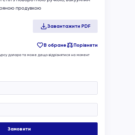
тряною продувкою
В обране
Порівняти
 курсу долара та може дещо відрізнятися на момент