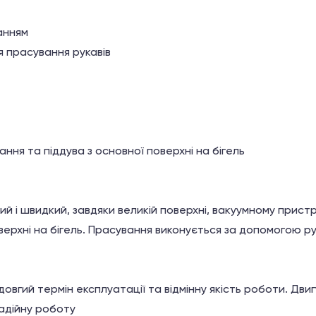
анням
 прасування рукавів
ння та піддува з основної поверхні на бігель
й і швидкий, завдяки великій поверхні, вакуумному прис
верхні на бігель. Прасування виконується за допомогою р
овгий термін експлуатації та відмінну якість роботи. Дв
надійну роботу