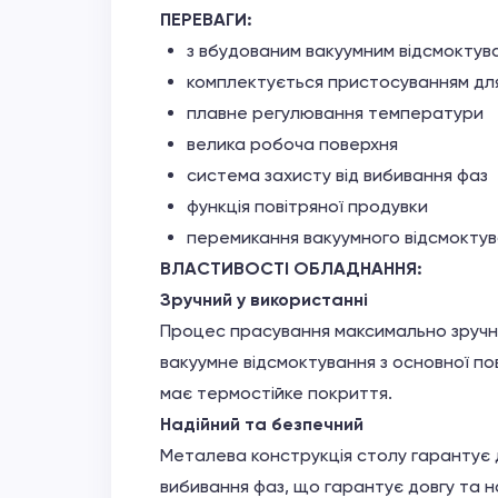
ПЕРЕВАГИ:
з вбудованим вакуумним відсмоктув
комплектується пристосуванням для
плавне регулювання температури
велика робоча поверхня
система захисту від вибивання фаз
функція повітряної продувки
перемикання вакуумного відсмоктува
ВЛАСТИВОСТІ ОБЛАДНАННЯ:
Зручний у використанні
Процес прасування максимально зручни
вакуумне відсмоктування з основної по
має термостійке покриття.
Надійний та безпечний
Металева конструкція столу гарантує д
вибивання фаз, що гарантує довгу та 