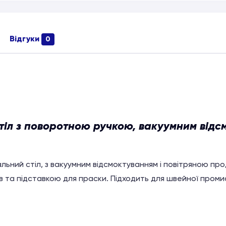
Відгуки
0
іл з поворотною ручкою, вакуумним відс
льний стіл, з вакуумним відсмоктуванням і повiтряною пр
в та підставкою для праски. Підходить для швейної проми