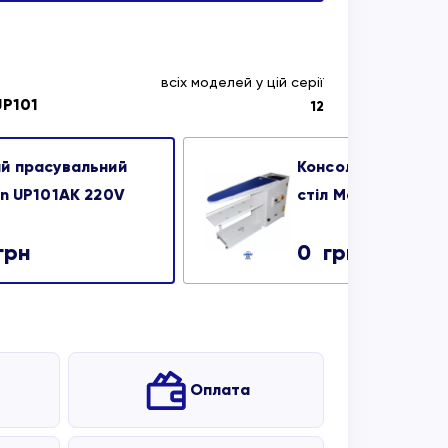
всіх моделей у цій серії
UP101
12
й прасувальний
Консольний прасу
an UP101AK 220V
стіл Malkan UP101
грн
0
грн
Оплата