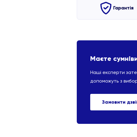
Гарантія
Маєте сумнів
Наші експерти зат
допоможуть з вибо
Замовити дзв