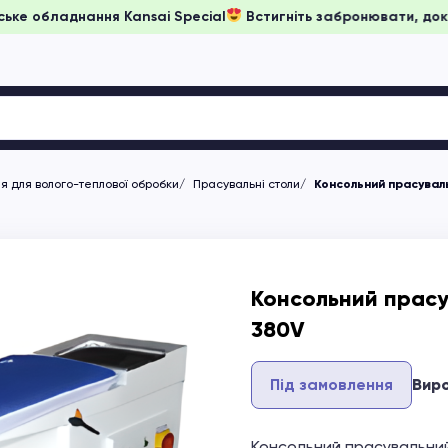
іни на японське обладнання Kansai Special
Встигніть заброню
 для волого-теплової обробки
Прасувальні столи
Консольний прасуваль
Консольний прасу
380V
Під замовлення
Вир
Консольний прасувальний