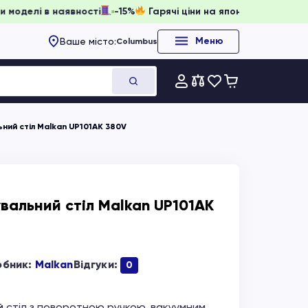
вати, доки моделі в наявності
-15%
Гарячі ціни на японсь
Меню
Ваше місто:
Columbus
ний стіл Malkan UP101AK 380V
вальний стіл Malkan UP101AK
обник:
Malkan
Відгуки:
0
 стіл з поворотною ручкою, вакуумним