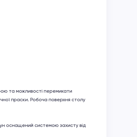
трою та можливості перемикати
учної праски. Робоча поверхня столу
игун оснащений системою захисту від