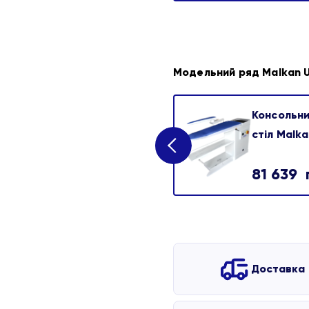
Модельний ряд Malkan 
Консольни
стіл Malk
81 639
Доставка