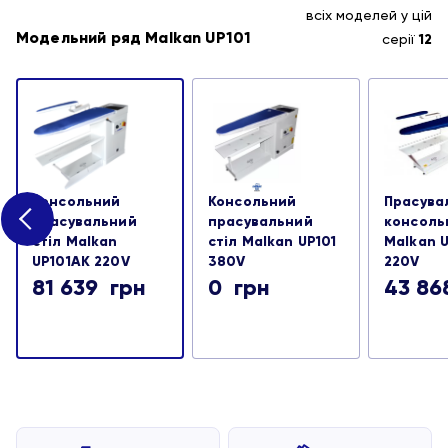
всіх моделей у цій
Модельний ряд Malkan UP101
серії
12
Консольний
Консольний
Прасува
прасувальний
прасувальний
консоль
стіл Malkan
стіл Malkan UP101
Malkan U
UP101AK 220V
380V
220V
81 639
грн
0
грн
43 8