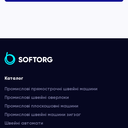
Каталог
Промислові прямострочні швейні машини
Промислові швейні оверлоки
Промислові плоскошовні машини
Промислові швейні машини зигзаг
Швейні автомати