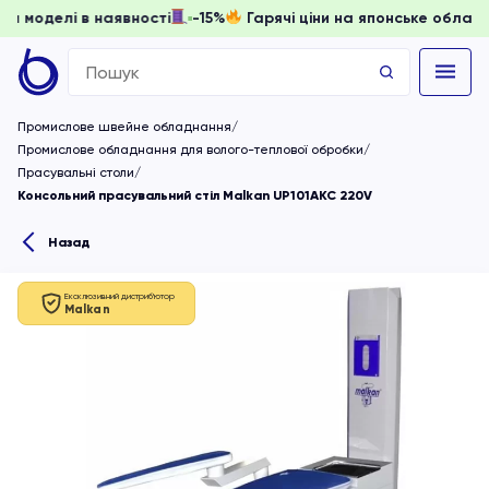
ти, доки моделі в наявності
-15%
Гарячі ціни на японське 
Search
for:
Промислове швейне обладнання
Промислове обладнання для волого-теплової обробки
Прасувальні столи
Консольний прасувальний стіл Malkan UP101AKC 220V
Назад
Ексклюзивний дистриб'ютор
Malkan