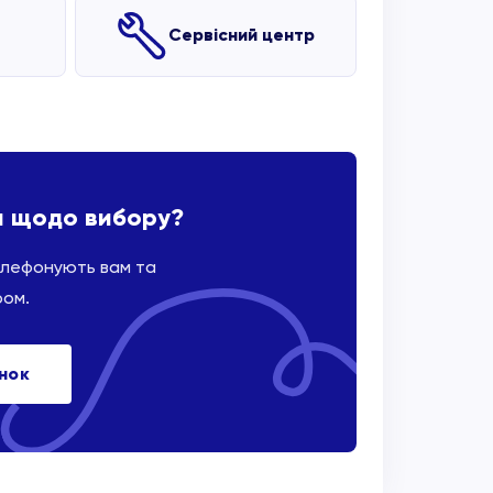
Сервісний центр
и щодо вибору?
елефонують вам та
ром.
інок