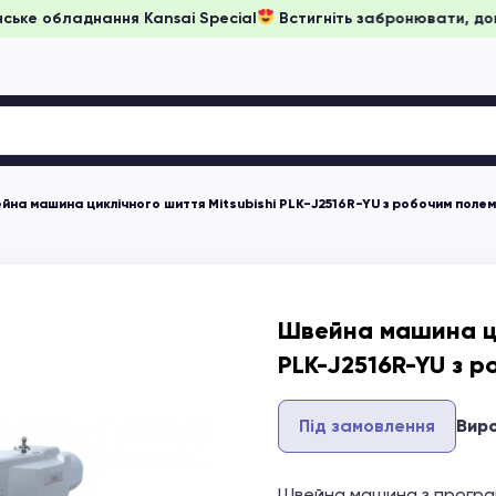
і ціни на японське обладнання Kansai Special
Встигніть забр
йна машина циклічного шиття Mitsubishi PLK-J2516R-YU з робочим поле
Швейна машина ци
PLK-J2516R-YU з 
Під замовлення
Вир
Швейна машина з програ