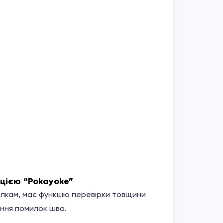
ією “Pokayoke”
илкам, має функцію перевірки товщини
ення помилок шва.