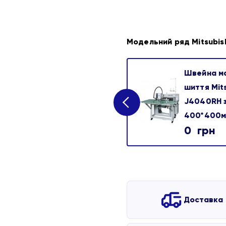
Модельний ряд Mitsubis
Швейна м
шиття Mits
J4040RH з
400*400
0
грн
Доставка