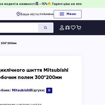
онювати, доки моделі в наявності
-15%
Гарячі ціни на япо
Меню
Ваше місто:
Columbus
м 300*200мм
клічного шиття Mitsubishi
робочим полем 300*200мм
обник:
Mitsubishi
Відгуки:
0
мованим циклом шиття