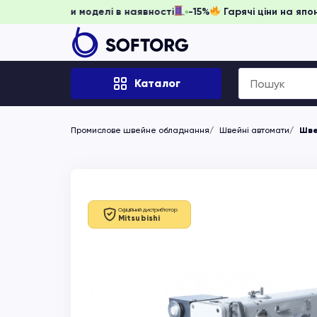
стигніть забронювати, доки моделі в наявності
-15%
Гаряч
Search
Каталог
for:
Промислове швейне обладнання
Швейні автомати
Шве
Офіційний дистриб'ютор
Mitsubishi