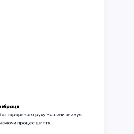
ібрації
безперервного руху машини знижує
имізуючи процес шиття.