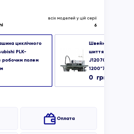
всіх моделей у цій серії
hi
6
ашина циклічного
Швейна машина ци
ubishi PLK-
шиття Mitsubishi P
 робочим полем
J12070R3 з робоч
мм
1200*700мм
0
грн
Оплата