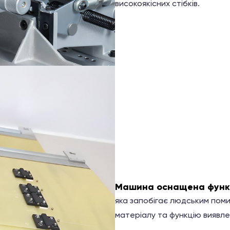
високоякісних стібків.
Машина оснащена функц
яка запобігає людським пом
матеріалу та функцію виявл