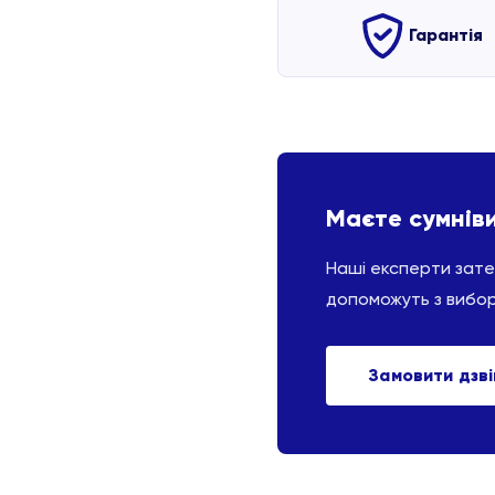
Гарантія
Маєте сумнів
Наші експерти зат
допоможуть з вибо
Замовити дзв