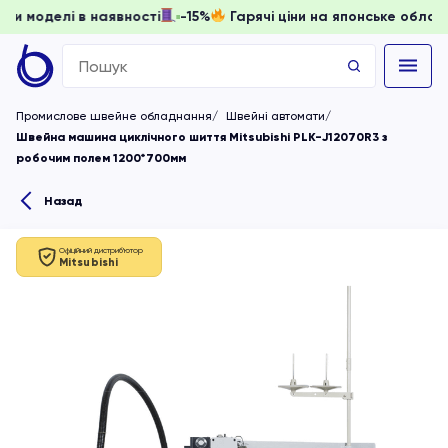
ювати, доки моделі в наявності
-15%
Гарячі ціни на японсь
Search
for:
Промислове швейне обладнання
Швейні автомати
Швейна машина циклічного шиття Mitsubishi PLK-J12070R3 з
робочим полем 1200*700мм
Назад
Офіційний дистриб'ютор
Mitsubishi