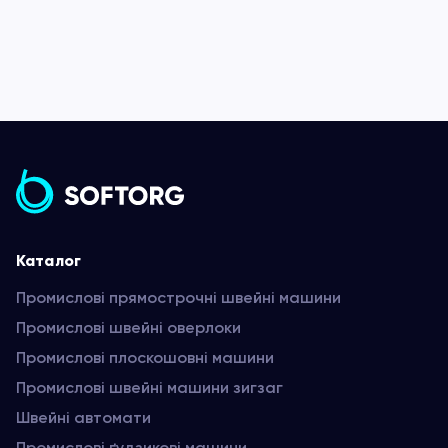
Каталог
Промислові прямострочні швейні машини
Промислові швейні оверлоки
Промислові плоскошовні машини
Промислові швейні машини зигзаг
Швейні автомати
Промислові ґудзикові машини