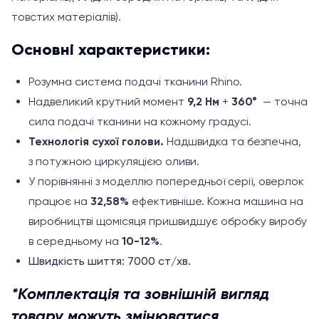
товстих матеріалів).
Основні характеристики:
Розумна система подачі тканини Rhino.
Надвеликий крутний момент
9,2 Нм
+
360°
—
точна
сила подачі тканини на кожному градусі.
Технологія сухої голови.
Надшвидка та безпечна,
з потужною циркуляцією оливи.
У порівнянні з моделлю попередньої серії, оверлок
працює на
32,58%
ефективніше.
Кожна машина на
виробництві щомісяця пришвидшує обробку виробу
в середньому на
10-12%
.
Швидкість шиття: 7000 ст/хв.
*Комплектація та зовнішній вигляд
товару можуть змінюватися