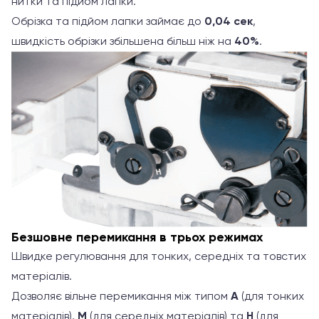
нитки та підйом лапки.
Обрізка та підйом лапки займає до
0,04 сек
,
швидкість обрізки збільшена більш ніж на
40%
.
Безшовне перемикання в трьох режимах
Швидке регулювання для тонких, середніх та товстих
матеріалів.
Дозволяє вільне перемикання між типом
A
(для тонких
матеріалів),
M
(для середніх матеріалів) та
H
(для