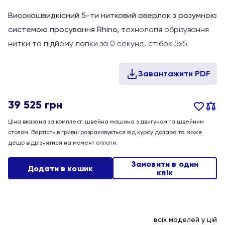
Високошвидкісний 5-ти нитковий оверлок з розумною
системою просування Rhino, т
ехнологія обрізування
нитки та підйому лапки за 0 секунд, стібок 5х5
39 525
грн
Ціна вказана за комплект: швейна машина з двигуном та швейним
столом. Вартість в гривні розраховується від курсу долара та може
дещо відрізнятися на момент оплати.
Замовити в один
Додати в кошик
клік
всіх моделей у цій