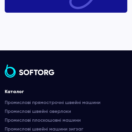
Каталог
Промислові прямострочні швейні машини
Промислові швейні оверлоки
Промислові плоскошовні машини
Промислові швейні машини зигзаг