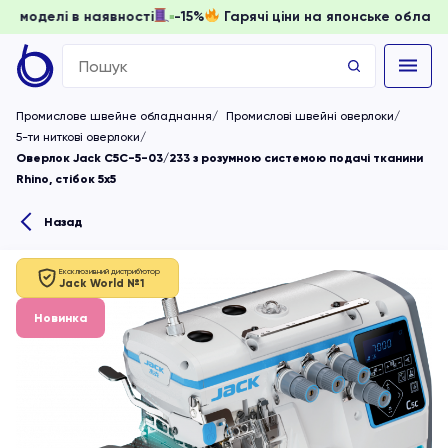
вати, доки моделі в наявності
-15%
Гарячі ціни на японськ
Search
for:
Промислове швейне обладнання
Промислові швейні оверлоки
5-ти ниткові оверлоки
Оверлок Jack C5C-5-03/233 з розумною системою подачі тканини
Rhino, стібок 5х5
Назад
Ексклюзивний дистриб'ютор
Jack World №1
Новинка