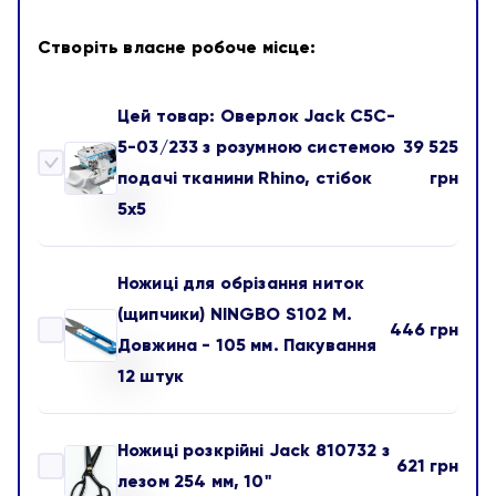
Створіть власне робоче місце:
Цей товар:
Оверлок Jack C5C-
5-03/233 з розумною системою
39 525
Оверлок
подачі тканини Rhino, стібок
грн
Jack
5х5
C5C-
5-
Ножиці для обрізання ниток
03/233
(щипчики) NINGBO S102 M.
446
грн
з
Ножиці
Довжина - 105 мм. Пакування
розумною
для
12 штук
системою
обрізання
подачі
ниток
Ножиці розкрійні Jack 810732 з
тканини
621
грн
(щипчики)
Ножиці
лезом 254 мм, 10"
Rhino,