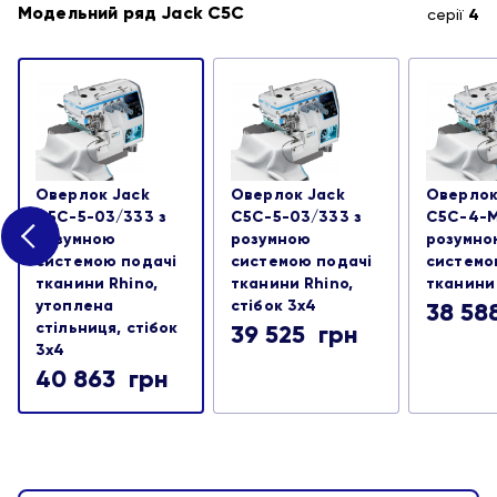
Модельний ряд Jack C5C
серії
4
Оверлок Jack
Оверлок Jack
Оверлок
C5C-5-03/333 з
C5C-5-03/333 з
C5C-4-M
розумною
розумною
розумно
системою подачі
системою подачі
системо
тканини Rhino,
тканини Rhino,
тканини
утоплена
стібок 3х4
38 5
стільниця, стібок
39 525
грн
3х4
40 863
грн