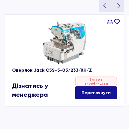
Порівняти
В
обране
Оверлок Jack C5S-5-03/233/KH/Z
Знято з
виробництва
Дізнатись у
Переглянути
менеджера