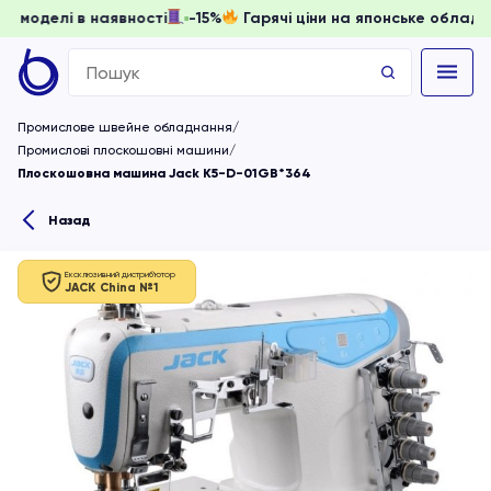
ати, доки моделі в наявності
-15%
Гарячі ціни на японськ
Search
for:
Промислове швейне обладнання
Промислові плоскошовні машини
Плоскошовна машина Jack K5-D-01GB*364
Назад
Ексклюзивний дистриб'ютор
JACK China №1