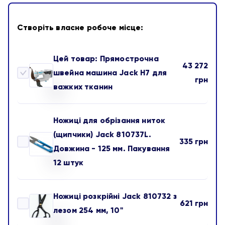
Створіть власне робоче місце:
Цей товар:
Прямострочна
43 272
швейна машина Jack H7 для
Прямострочна
грн
важких тканин
швейна
машина
Ножиці для обрізання ниток
Jack
(щипчики) Jack 810737L.
H7
335
грн
Ножиці
Довжина - 125 мм. Пакування
для
для
12 штук
важких
обрізання
тканин
ниток
Ножиці розкрійні Jack 810732 з
621
грн
(щипчики)
Ножиці
лезом 254 мм, 10"
Jack
розкрійні