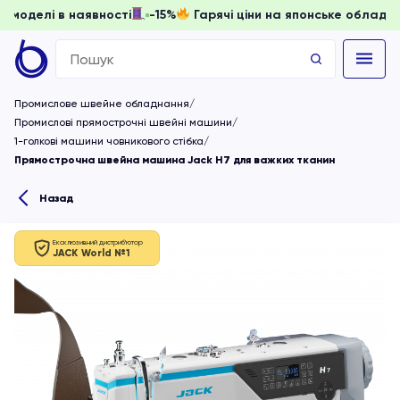
ти, доки моделі в наявності
-15%
Гарячі ціни на японське
Search
for:
Промислове швейне обладнання
Промислові прямострочні швейні машини
1-голкові машини човникового стібка
Прямострочна швейна машина Jack H7 для важких тканин
Назад
Ексклюзивний дистриб'ютор
JACK World №1