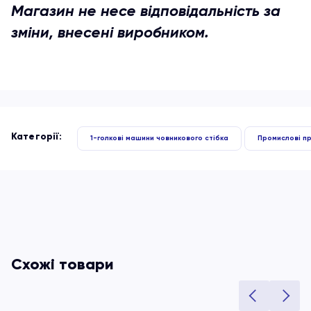
Магазин не несе відповідальність за
зміни, внесені виробником.
Категорії:
1-голкові машини човникового стібка
Промислові п
Схожі товари