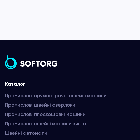
Каталог
Промислові прямострочні швейні машини
Промислові швейні оверлоки
Промислові плоскошовні машини
Промислові швейні машини зигзаг
Швейні автомати