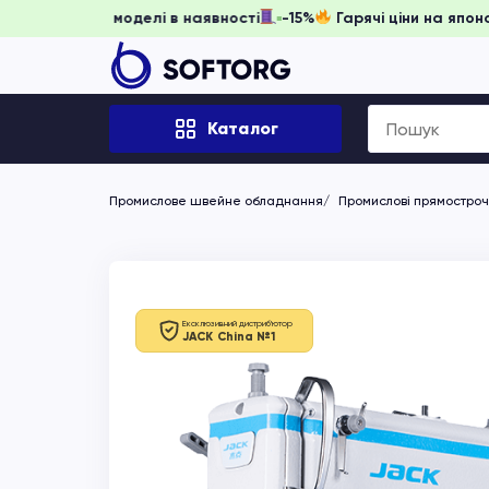
гніть забронювати, доки моделі в наявності
-15%
Гарячі ц
Search
Каталог
for:
Промислове швейне обладнання
Промислові прямостро
Ексклюзивний дистриб'ютор
JACK China №1