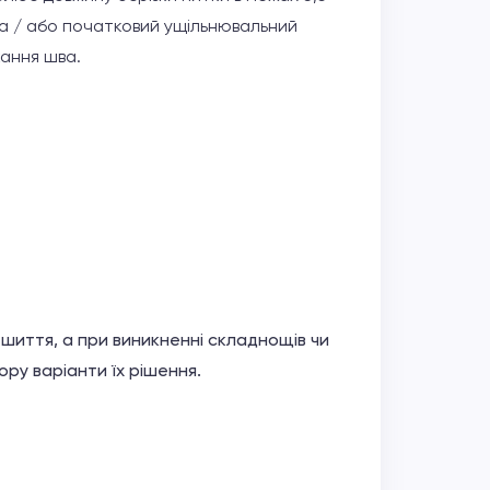
а / або початковий ущільнювальний
кання шва.
иття, а при виникненні складнощів чи
ру варіанти їх рішення.