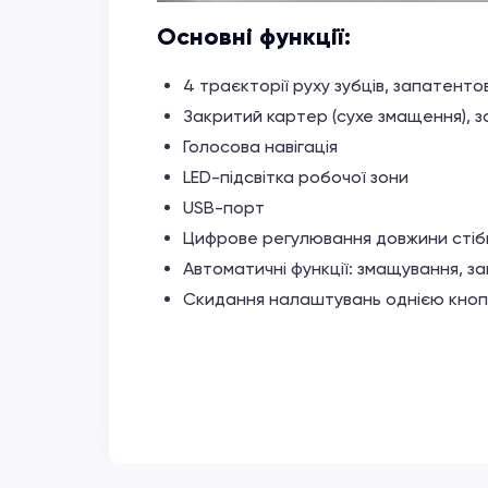
Основні функції:
4 траєкторії руху зубців, запатент
Закритий картер (сухе змащення), з
Голосова навігація
LED-підсвітка робочої зони
USB-порт
Цифрове регулювання довжини стібк
Автоматичні функції: змащування, за
Скидання налаштувань однією кно