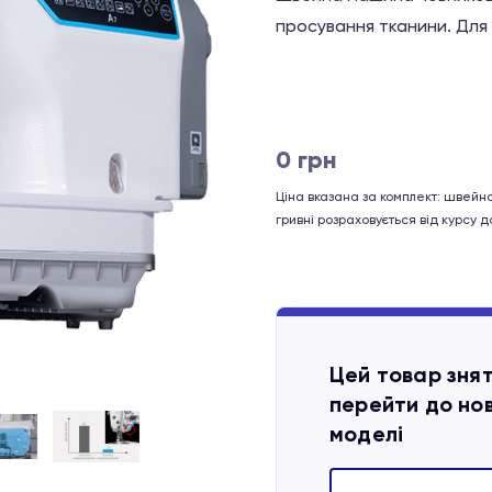
просування тканини. Для 
0
грн
Ціна вказана за комплект: швейн
гривні розраховується від курсу 
Цей товар зня
перейти до нов
моделі