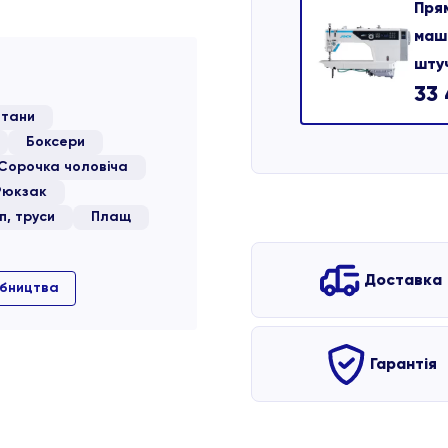
Пря
маш
шту
33
тани
Боксери
Сорочка чоловіча
Рюкзак
п, труси
Плащ
Доставка
обництва
Гарантія