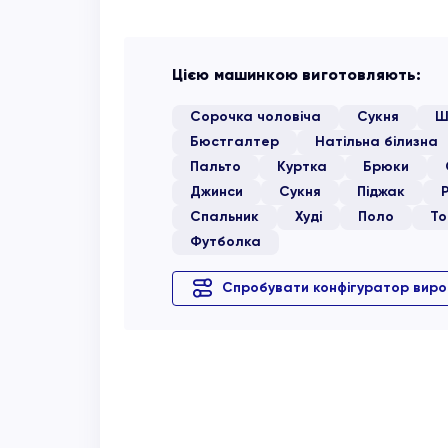
Цією машинкою виготовляють:
Сорочка чоловіча
Сукня
Ш
Бюстгалтер
Натільна білизна
Пальто
Куртка
Брюки
Джинси
Сукня
Піджак
Спальник
Худі
Поло
То
Футболка
Спробувати конфігуратор вир