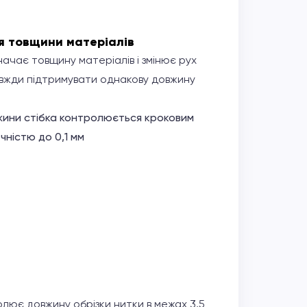
я товщини матеріалів
ачає товщину матеріалів і змінює рух
авжди підтримувати однакову довжину
ини стібка контролюється кроковим
чністю до 0,1 мм
ює довжину обрізки нитки в межах 3,5