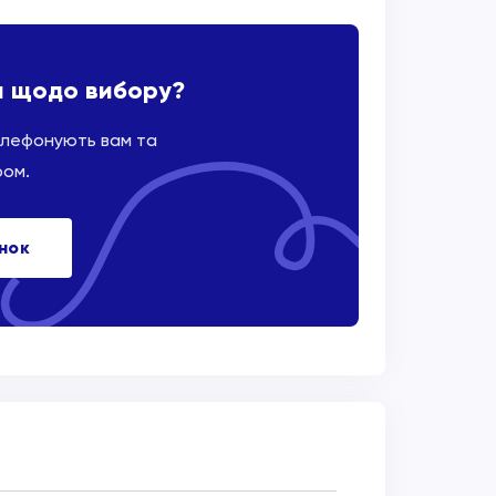
и щодо вибору?
елефонують вам та
ром.
інок