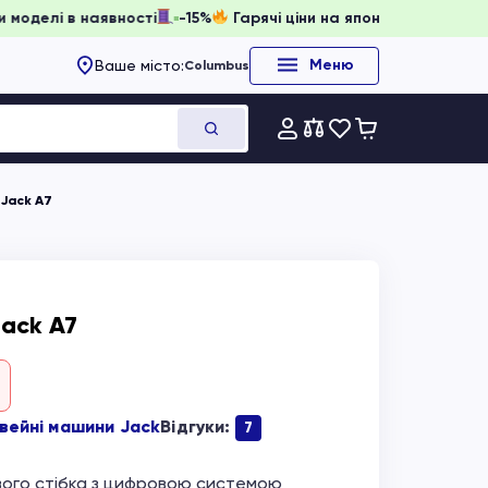
ювати, доки моделі в наявності
-15%
Гарячі ціни на японсь
Меню
Ваше місто:
Columbus
Jack A7
ack A7
вейні машини Jack
Відгуки:
7
ого стібка з цифровою системою