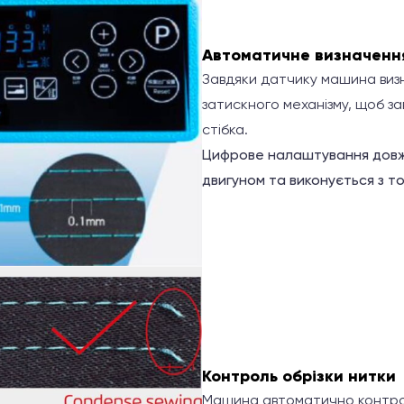
Автоматичне визначенн
Завдяки датчику машина визн
затискного механізму, щоб з
стібка.
Цифрове налаштування довж
двигуном та виконується з то
Контроль обрізки нитки
Машина автоматично контрол