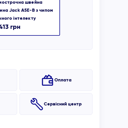
мострочна швейна
ина Jack A5E-B з чипом
чного інтелекту
 413
грн
Оплата
Сервісний центр