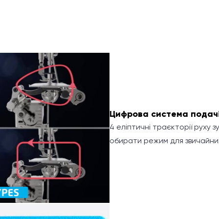
Цифрова система подач
4 еліптичні траєкторії руху з
обирати режим для звичайних,