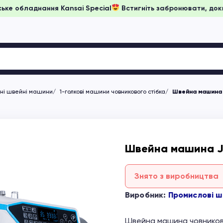
іни на японське обладнання Kansai Special
Встигніть заброн
чні швейні машини
1-голкові машини човникового стібка
Швейна машина 
Швейна машина J
Знято з виробництва
Виробник:
Промислові ш
Швейна машина човников