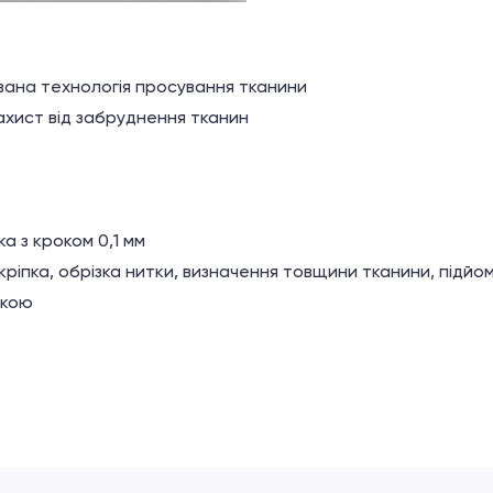
ована технологія просування тканини
ахист від забруднення тканин
а з кроком 0,1 мм
кріпка, обрізка нитки, визначення товщини тканини, підйо
пкою