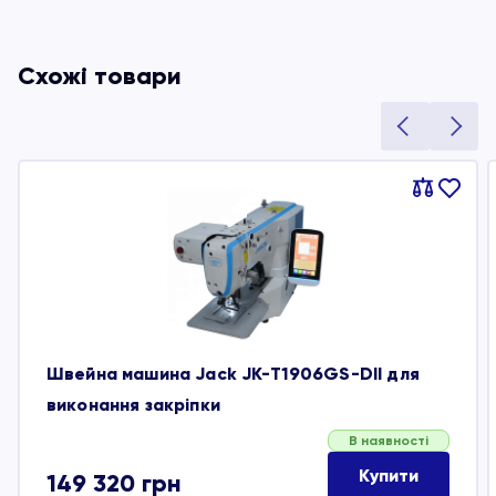
Схожі товари
Порівняти
В
обране
Швейна машина Jack JK-T1906GS-DII для
виконання закріпки
В наявності
Купити
149 320
грн