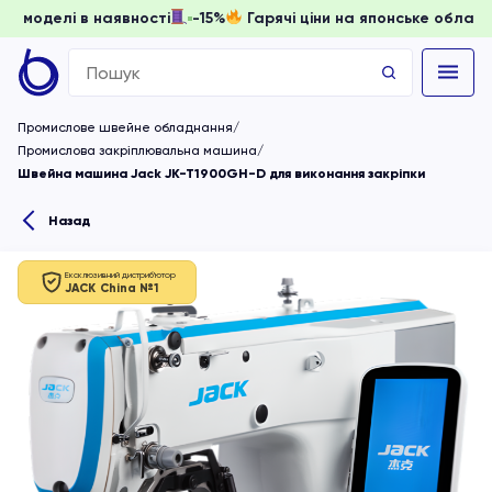
ювати, доки моделі в наявності
-15%
Гарячі ціни на японсь
Search
for:
Промислове швейне обладнання
Промислова закріплювальна машина
Швейна машина Jack JK-T1900GH-D для виконання закріпки
Назад
Ексклюзивний дистриб'ютор
JACK China №1