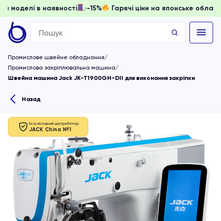
вати, доки моделі в наявності
-15%
Гарячі ціни на японсь
Search
for:
Промислове швейне обладнання
Промислова закріплювальна машина
Швейна машина Jack JK-T1900GH-DII для виконання закріпки
Назад
Ексклюзивний дистриб'ютор
JACK China №1