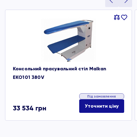
Порівняти
В
обране
Консольний прасувальний стіл Malkan
EKO101 380V
Під замовлення
Уточнити ціну
33 534
грн