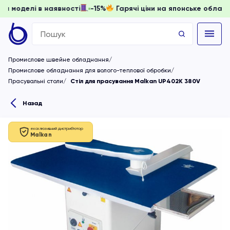
ти, доки моделі в наявності
-15%
Гарячі ціни на японське 
Search
for:
Промислове швейне обладнання
Промислове обладнання для волого-теплової обробки
Прасувальні столи
Стіл для прасування Malkan UP402K 380V
Назад
ексклюзивний дистриб'ютор
Malkan