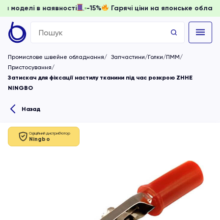
, доки моделі в наявності
-15%
Гарячі ціни на японське о
Search
for:
Промислове швейне обладнання
Запчастини/Голки/ПММ
Пристосування
Затискач для фіксації настилу тканини під час розкрою ZHHE
NINGBO
Назад
Офіційний дистриб'ютор
Ningbo