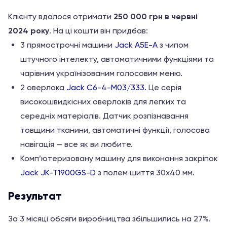
Клієнту вдалося отримати
250 000 грн в червні
2024 року
. На ці кошти він придбав:
3 прямострочні машини
Jack A5E-A
з чипом
штучного інтелекту, автоматичними функціями та
чарівним українізованим голосовим меню.
2 оверлока
Jack C6-4-M03/333.
Це серія
високошвидкісних оверлоків для легких та
середніх матеріалів. Датчик розпізнавання
товщини тканини, автоматичні функції, голосова
навігація — все як ви любите.
Комп’ютеризовану машину для виконання закріпок
Jack JK-T1900GS-D
з полем шиття 30х40 мм.
Результат
За 3 місяці обсяги виробництва збільшились на 27%.