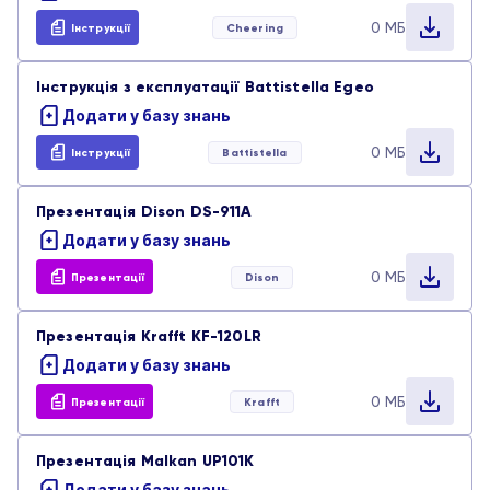
0 МБ
Плотери та принтери
Інструкції
Cheering
Парт-листи
Інструкція з експлуатації Battistella Egeo
Промислові швейні машини
Презентації
Додати у базу знань
Розкрійне обладнання
0 МБ
Інструкції
Battistella
Тести
Презентація Dison DS-911A
Стьобальне обладнання
Додати у базу знань
0 МБ
Презентації
Dison
Презентація Krafft KF-120LR
Додати у базу знань
0 МБ
Презентації
Krafft
Презентація Malkan UP101K
Додати у базу знань