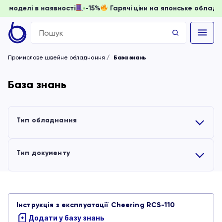
доки моделі в наявності
-15%
Гарячі ціни на японське обла
Search
for:
Промислове швейне обладнання
База знань
База знань
Тип обладнання
Усі
Тип документу
Вишивальні машини
Усі
Інструкція з експлуатації Cheering RCS-110
Обладнання для волого-теплової обробки
Інструкції
Додати у базу знань