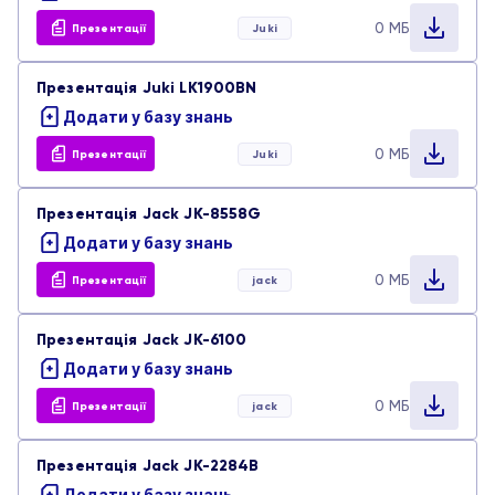
0 МБ
Плотери та принтери
Презентації
Juki
Парт-листи
Презентація Juki LK1900BN
Промислові швейні машини
Презентації
Додати у базу знань
Розкрійне обладнання
0 МБ
Презентації
Juki
Тести
Презентація Jack JK-8558G
Стьобальне обладнання
Додати у базу знань
0 МБ
Презентації
jack
Презентація Jack JK-6100
Додати у базу знань
0 МБ
Презентації
jack
Презентація Jack JK-2284B
Додати у базу знань