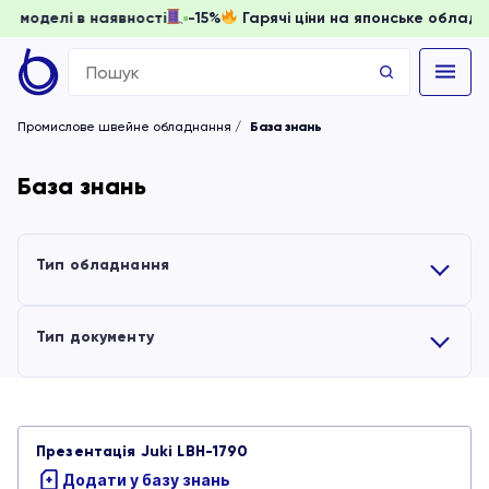
доки моделі в наявності
-15%
Гарячі ціни на японське обл
Search
for:
Промислове швейне обладнання
База знань
База знань
Тип обладнання
Усі
Тип документу
Вишивальні машини
Усі
Презентація Juki LBH-1790
Обладнання для волого-теплової обробки
Інструкції
Додати у базу знань