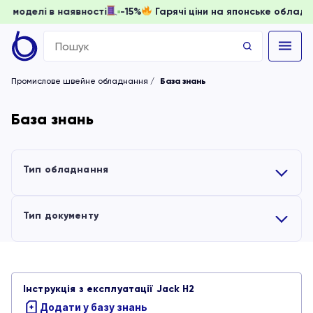
доки моделі в наявності
-15%
Гарячі ціни на японське обла
Search
for:
Промислове швейне обладнання
База знань
База знань
Тип обладнання
Усі
Тип документу
Вишивальні машини
Усі
Інструкція з експлуатації Jack H2
Обладнання для волого-теплової обробки
Інструкції
Додати у базу знань