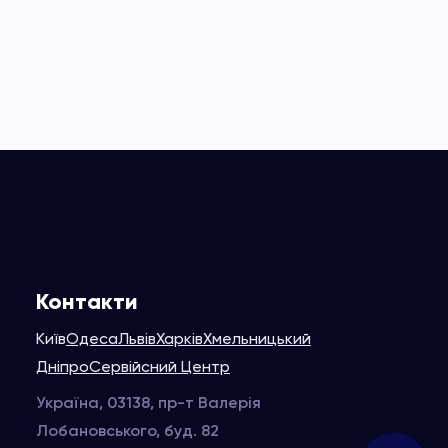
Контакти
Київ
Одеса
Львів
Харків
Хмельницький
Дніпро
Сервійсний Центр
Україна, 03138, пр-т Валерія
Лобановського, буд. 82