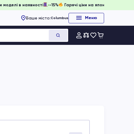
, доки моделі в наявності
-15%
Гарячі ціни на японське о
Меню
Ваше місто:
Columbus