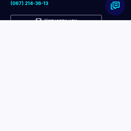
(067) 214-36-13
Написати нам
Ми в соц. мережах
Сповіщення про нові акції, знижки та
спецпропозиції