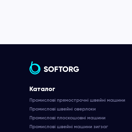
Каталог
Промислові прямострочні швейні машини
Промислові швейні оверлоки
Промислові плоскошовні машини
Промислові швейні машини зигзаг