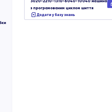
3020-2210-1310-6040-10040 машина
з програмованим циклом шиття
Додати у базу знань
бки