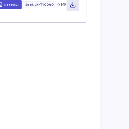
0 МБ
Jack JK-T10040
Інструкції