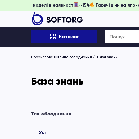
 забронювати, доки моделі в наявності
-15%
Гарячі ціни н
Search
Каталог
for:
Промислове швейне обладнання
База знань
База знань
Тип обладнання
Усі