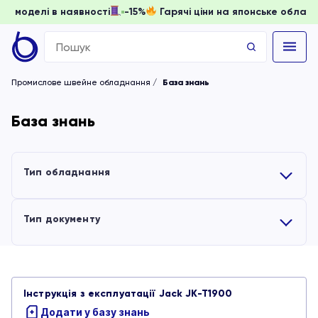
доки моделі в наявності
-15%
Гарячі ціни на японське обл
Search
for:
Промислове швейне обладнання
База знань
База знань
Тип обладнання
Усі
Тип документу
Вишивальні машини
Усі
Інструкція з експлуатації Jack JK-T1900
Обладнання для волого-теплової обробки
Інструкції
Додати у базу знань