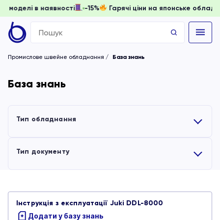
доки моделі в наявності
-15%
Гарячі ціни на японське обла
Search
for:
Промислове швейне обладнання
База знань
База знань
Тип обладнання
Усі
Тип документу
Вишивальні машини
Усі
Інструкція з експлуатації Juki DDL-8000
Обладнання для волого-теплової обробки
Інструкції
Додати у базу знань