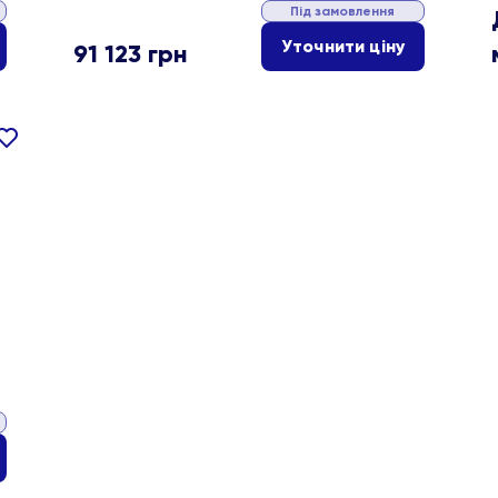
Під замовлення
Уточнити ціну
91 123
грн
івняти
В
ране