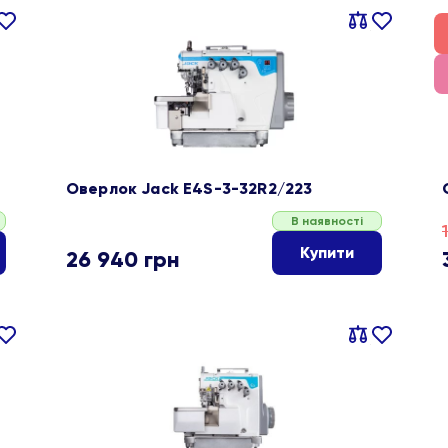
івняти
В
Порівняти
В
ране
обране
Оверлок Jack E4S-3-32R2/223
В наявності
Купити
26 940
грн
івняти
В
Порівняти
В
ране
обране