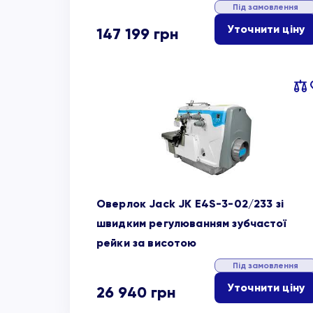
Під замовлення
Уточнити ціну
147 199
грн
Пор
об
Оверлок Jack JK E4S-3-02/233 зі
швидким регулюванням зубчастої
рейки за висотою
Під замовлення
Уточнити ціну
26 940
грн