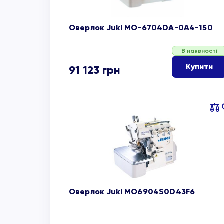
Оверлок Juki MO-6704DA-0A4-150
В наявності
Купити
91 123
грн
Пор
об
Оверлок Juki MO6904S0D43F6