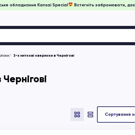
ни на японське обладнання Kansai Special
Встигніть забронюв
рлоки
3-х ниткові оверлоки в Чернігові
 Чернігові