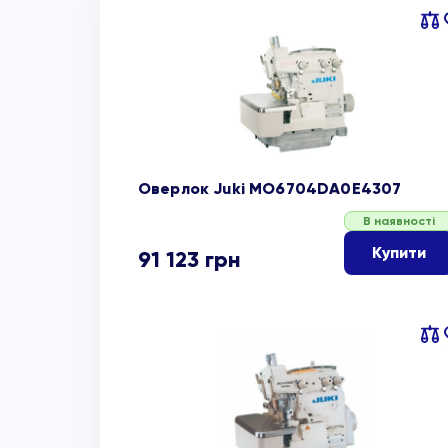
Пор
об
Оверлок Juki MO6704DA0E4307
В наявності
Купити
91 123
грн
Пор
об