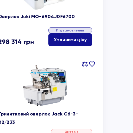
Оверлок Juki MO-6904J0F6700
Під замовлення
Уточнити ціну
298 314
грн
Порівняти
В
обране
Тринитковий оверлок Jack C6-3-
02/233
Знято з