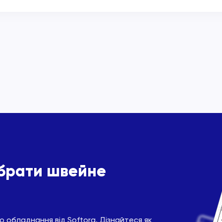
ібрати швейне
 обладнання від Softorg. Дізнайтеся як