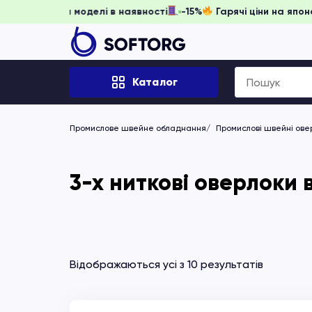
ніть забронювати, доки моделі в наявності
-15%
Гарячі ці
Search
Каталог
for:
Промислове швейне обладнання
Промислові швейні ове
3-х ниткові оверлоки в
Відображаються усі з 10 результатів