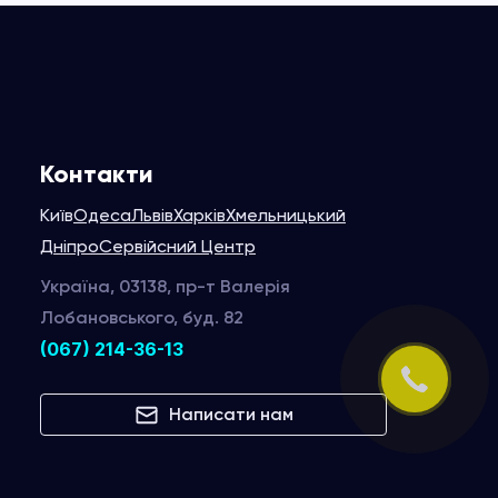
Контакти
Київ
Одеса
Львів
Харків
Хмельницький
Дніпро
Сервійсний Центр
Україна, 03138, пр-т Валерія
Лобановського, буд. 82
(067) 214-36-13
Написати нам