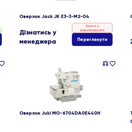
Оверлок Jack JK E3-3-M2-04
Знято з
виробництва
Дізнатись у
Переглянути
менеджера
івняти
В
Порівняти
В
ране
обране
Оверлок Juki MO-6704DA0E440H