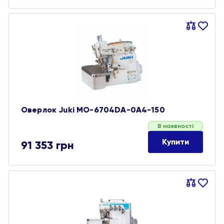
155 371 грн.
31 002 грн.
Порівняти
В
обране
Оверлок Juki MO-6704DA-0A4-150
В наявності
Купити
91 353
грн
Порівняти
В
обране