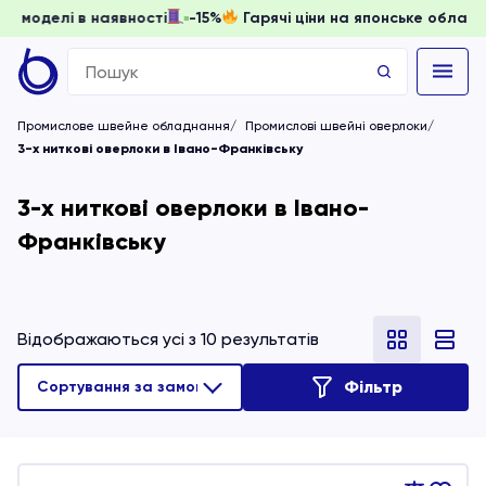
и, доки моделі в наявності
-15%
Гарячі ціни на японське 
Search
for:
Промислове швейне обладнання
Промислові швейні оверлоки
3-х ниткові оверлоки в Івано-Франківську
3-х ниткові оверлоки в Івано-
Франківську
Відображаються усі з 10 результатів
Фільтр