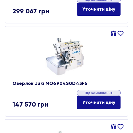
Уточнити ціну
299 067
грн
Порівняти
В
обране
Оверлок Juki MO6904S0D43F6
Під замовлення
Уточнити ціну
147 570
грн
Порівняти
В