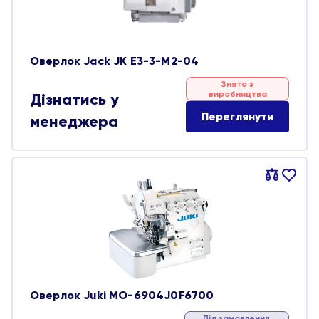
Оверлок Jack JK E3-3-M2-04
Знято з
виробництва
Дізнатись у
Переглянути
менеджера
Порівняти
В
обране
Оверлок Juki MO-6904J0F6700
Під замовлення