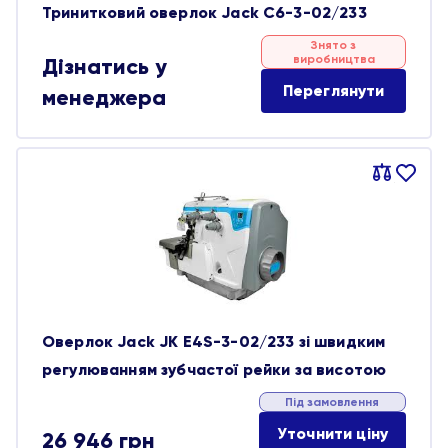
Тринитковий оверлок Jack C6-3-02/233
Знято з
виробництва
Дізнатись у
Переглянути
менеджера
Порівняти
В
обране
Оверлок Jack JK E4S-3-02/233 зі швидким
регулюванням зубчастої рейки за висотою
Під замовлення
Уточнити ціну
26 946
грн