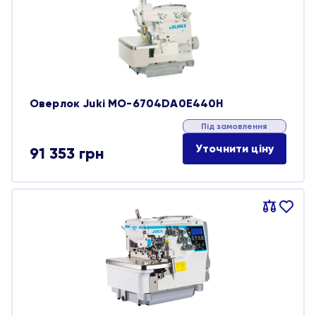
обране
Оверлок Juki MO-6704DA0E440H
Під замовлення
Уточнити ціну
91 353
грн
Порівняти
В
обране