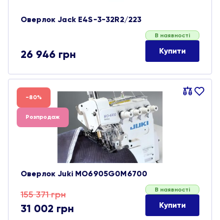
Оверлок Jack E4S-3-32R2/223
В наявності
Купити
26 946
грн
Порівняти
В
-80%
обране
Розпродаж
Оверлок Juki MO6905G0M6700
В наявності
Оригінальна
Поточна
155 371
грн
Купити
31 002
грн
ціна:
ціна: