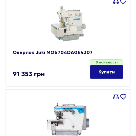
Порівняти
В
обране
Оверлок Juki MO6704DA0E4307
В наявності
Купити
91 353
грн
Порівняти
В
обране