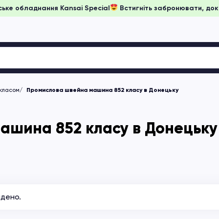
а японське обладнання Kansai Special
Встигніть забронювати
 класом
Промислова швейна машина 852 класу в Донецьку
ашина 852 класу в Донецьку
йдено.