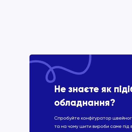
Не знаєте як під
обладнання?
Спробуйте конфігуратор швейного
та на чому шити вироби саме під 