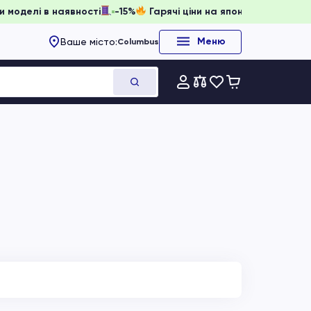
, доки моделі в наявності
-15%
Гарячі ціни на японське об
Меню
Ваше місто:
Columbus