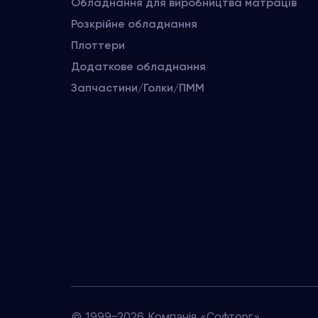
Обладнання для виробництва матраців
Розкрійне обладнання
Плоттери
Додаткове обладнання
Запчастини/Голки/ПММ
© 1999–2026 Компанія «Софторг»