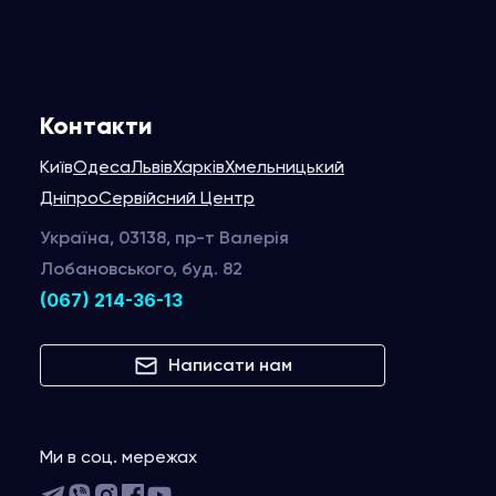
Контакти
Київ
Одеса
Львів
Харків
Хмельницький
Дніпро
Сервійсний Центр
Україна, 03138, пр-т Валерія
Лобановського, буд. 82
(067) 214-36-13
Написати нам
Ми в соц. мережах