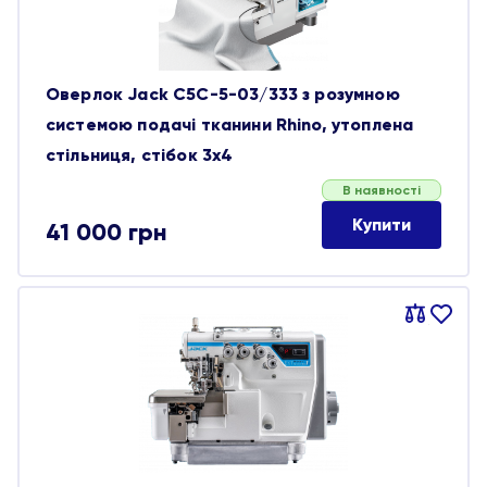
Оверлок Jack C5C-5-03/333 з розумною
системою подачі тканини Rhino, утоплена
стільниця, стібок 3х4
В наявності
Купити
41 000
грн
Порівняти
В
обране