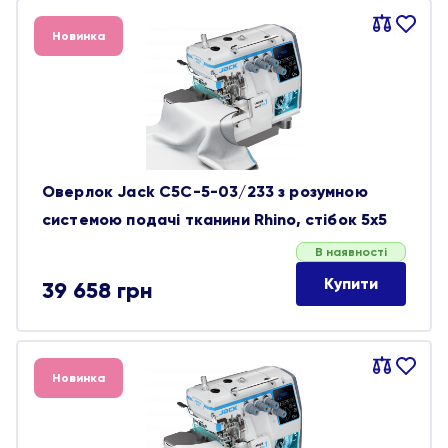
Порівняти
В
Новинка
обране
Оверлок Jack C5C-5-03/233 з розумною
системою подачі тканини Rhino, стібок 5х5
В наявності
Купити
39 658
грн
Порівняти
В
Новинка
обране