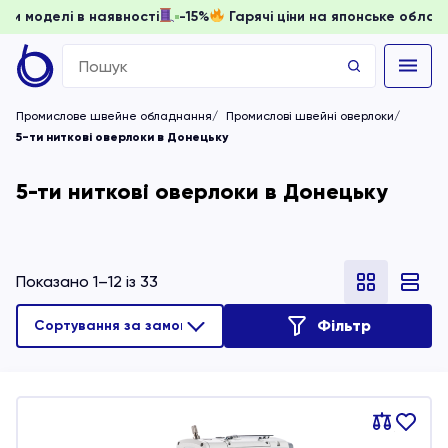
ати, доки моделі в наявності
-15%
Гарячі ціни на японськ
Search
for:
Промислове швейне обладнання
Промислові швейні оверлоки
5-ти ниткові оверлоки в Донецьку
5-ти ниткові оверлоки в Донецьку
Показано 1–12 із 33
Фільтр
Порівняти
В