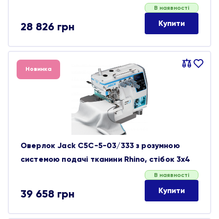
В наявності
Купити
28 826
грн
Порівняти
В
Новинка
обране
Оверлок Jack C5C-5-03/333 з розумною
системою подачі тканини Rhino, стібок 3х4
В наявності
Купити
39 658
грн