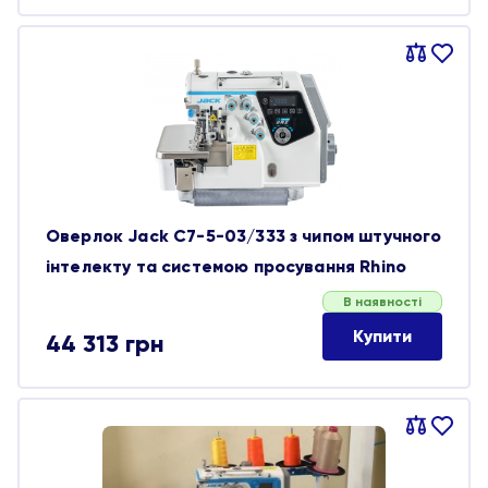
64 794 грн.
55 052 грн.
Порівняти
В
обране
Оверлок Jack C7-5-03/333 з чипом штучного
інтелекту та системою просування Rhino
В наявності
Купити
44 313
грн
Порівняти
В
обране