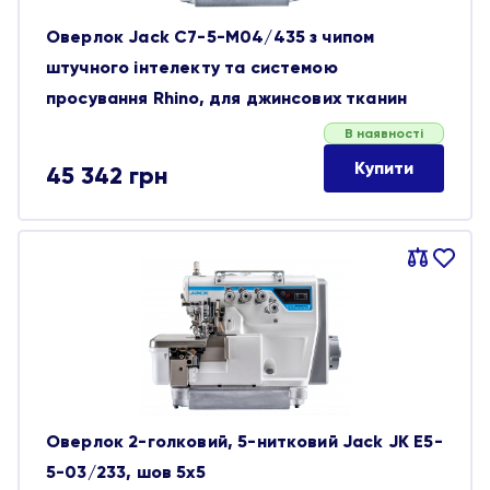
Оверлок Jack C7-5-M04/435 з чипом
штучного інтелекту та системою
просування Rhino, для джинсових тканин
В наявності
Купити
45 342
грн
Порівняти
В
обране
Оверлок 2-голковий, 5-нитковий Jack JK E5-
5-03/233, шов 5х5