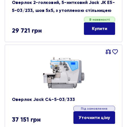
Оверлок 2-голковий, 5-нитковий Jack JK E5-
5-03/233, шов 5х5, з утопленою стільницею
В наявності
Купити
29 721
грн
Порівняти
В
обране
Оверлок Jack C4-5-03/333
Під замовлення
Уточнити ціну
37 151
грн