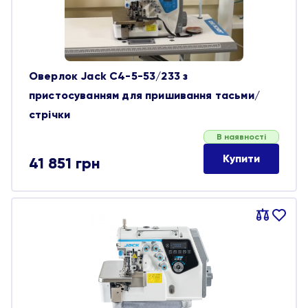
Оверлок Jack C4-5-53/233 з
пристосуванням для пришивання тасьми/
стрічки
В наявності
Купити
41 851
грн
Порівняти
В
обране