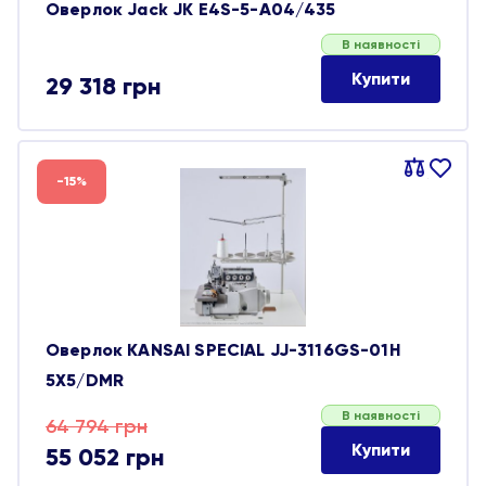
Оверлок Jack JK E4S-5-A04/435
В наявності
Купити
29 318
грн
Порівняти
В
-15%
обране
Оверлок KANSAI SPECIAL JJ-3116GS-01H
5X5/DMR
В наявності
Оригінальна
Поточна
64 794
грн
Купити
55 052
грн
ціна:
ціна: