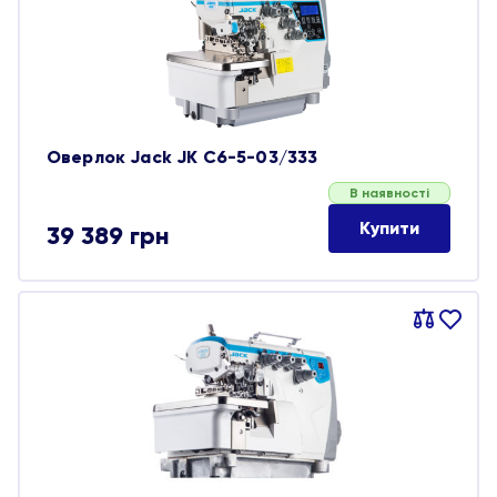
обране
Оверлок Jack JK C6-5-03/333
В наявності
Купити
39 389
грн
Порівняти
В
обране