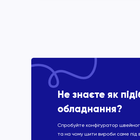
Не знаєте як під
обладнання?
Спробуйте конфігуратор швейного
та на чому шити вироби саме під 