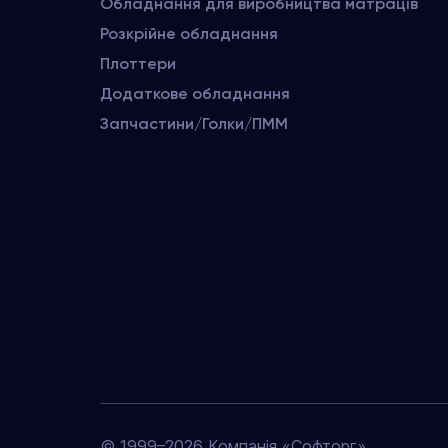
Обладнання для виробництва матраців
Розкрійне обладнання
Плоттери
Додаткове обладнання
Запчастини/Голки/ПММ
© 1999–2026 Компанія «Софторг»