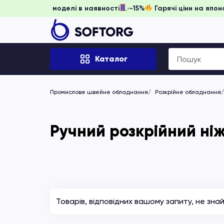
 забронювати, доки моделі в наявності
-15%
Гарячі ціни н
Search
Каталог
for:
Промислове швейне обладнання
Розкрійне обладнання
Ручний розкрійний ні
Товарів, відповідних вашому запиту, не зна