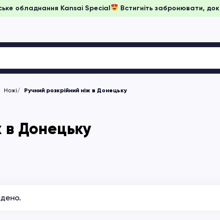
а японське обладнання Kansai Special
Встигніть забронювати
Ножі
Ручний розкрійний ніж в Донецьку
ж в Донецьку
йдено.