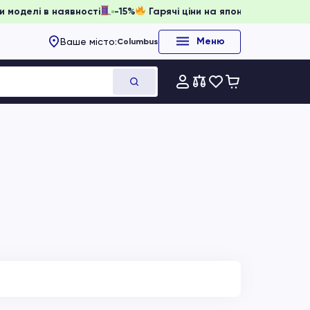
, доки моделі в наявності
-15%
Гарячі ціни на японське об
Меню
Ваше місто:
Columbus