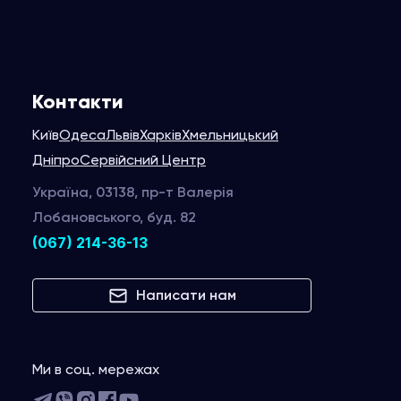
Контакти
Київ
Одеса
Львів
Харків
Хмельницький
Дніпро
Сервійсний Центр
Україна, 03138, пр-т Валерія
Лобановського, буд. 82
(067) 214-36-13
Написати нам
Ми в соц. мережах