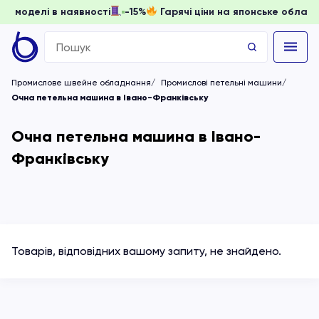
доки моделі в наявності
-15%
Гарячі ціни на японське обл
Search
for:
Промислове швейне обладнання
Промислові петельні машини
Очна петельна машина в Івано-Франківську
Очна петельна машина в Івано-
Франківську
Товарів, відповідних вашому запиту, не знайдено.