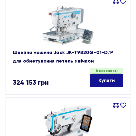
Порівняти
В
обране
Швейна машина Jack JK-T9820G-01-D/P
для обметування петель з вічком
В наявності
Купити
324 153
грн
Порівняти
В
обране