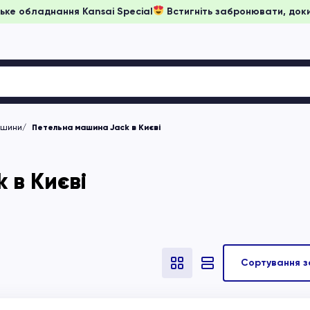
на японське обладнання Kansai Special
Встигніть забронюват
ашини
Петельна машина Jack в Києві
 в Києві