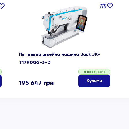
івняти
В
Порівняти
В
ране
обране
Петельна швейна машина Jack JK-
T1790GS-3-D
В наявності
Купити
195 647
грн