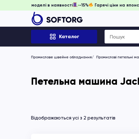
ь забронювати, доки моделі в наявності
-15%
Гарячі ціни 
Search
Каталог
for:
Промислове швейне обладнання
Промислові петельні м
Петельна машина Jack
Відображаються усі з 2 результатів