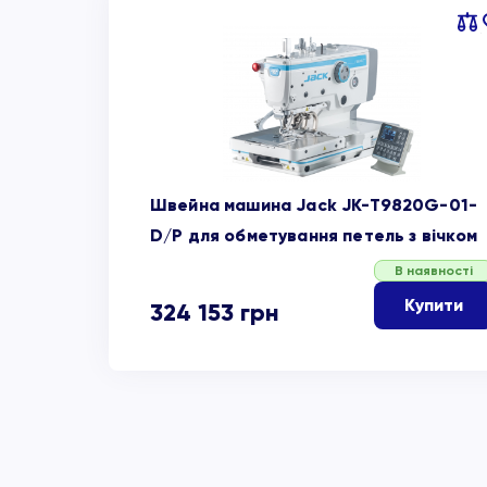
Пор
об
Швейна машина Jack JK-T9820G-01-
D/P для обметування петель з вічком
В наявності
Купити
324 153
грн