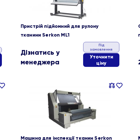
Пристрій підйомний для рулону
тканини Serkon ML1
Під
замовлення
Дізнатись у
Уточнити
менеджера
ціну
івняти
В
Порівняти
В
ране
обране
Машина для інспекції тканин Serkon