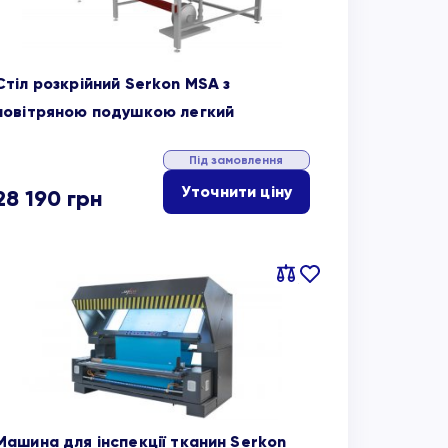
Стіл розкрійний Serkon MSA з
повітряною подушкою легкий
Під замовлення
Уточнити ціну
28 190
грн
Порівняти
В
обране
Машина для інспекції тканин Serkon