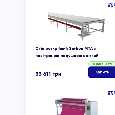
Пор
об
Стіл розкрійний Serkon MTA з
повітряною подушкою важкий
В наявності
Купити
33 611
грн
Пор
об