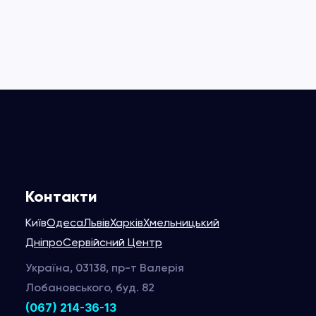
Контакти
Київ
Одеса
Львів
Харків
Хмельницький
Дніпро
Сервійсний Центр
Україна, 03138, пр-т Валерія
Лобановського, буд. 82
(067) 214-36-13