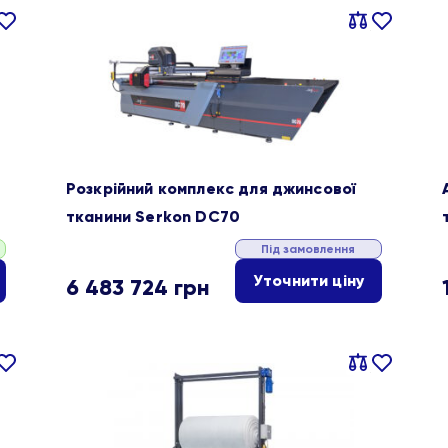
івняти
В
Порівняти
В
ране
обране
Розкрійний комплекс для джинсової
тканини Serkon DC70
Під замовлення
Уточнити ціну
6 483 724
грн
івняти
В
Порівняти
В
ране
обране