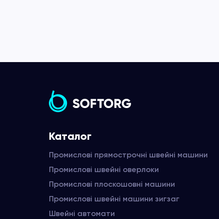
Каталог
Промислові прямострочні швейні машини
Промислові швейні оверлоки
Промислові плоскошовні машини
Промислові швейні машини зигзаг
Швейні автомати