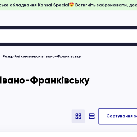
и на японське обладнання Kansai Special
Встигніть забронюв
Розкрійні комплекси в Івано-Франківську
 Івано-Франківську