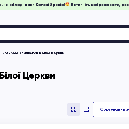
и на японське обладнання Kansai Special
Встигніть забронюв
Розкрійні комплекси в Білої Церкви
 Білої Церкви