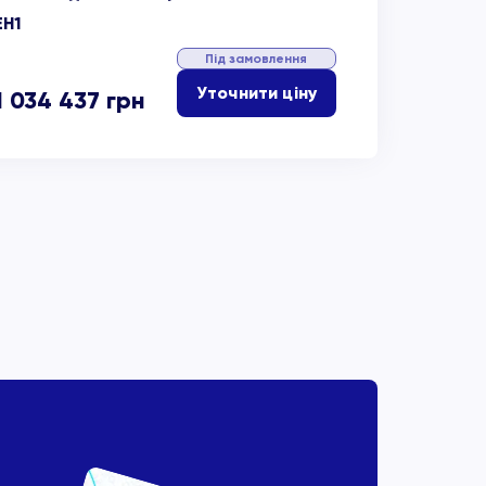
EH1
Під замовлення
Уточнити ціну
1 034 437
грн