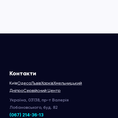
Контакти
Київ
Одеса
Львів
Харків
Хмельницький
Дніпро
Сервійсний Центр
Україна, 03138, пр-т Валерія
Лобановського, буд. 82
(067) 214-36-13