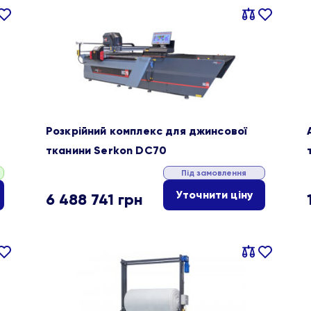
івняти
В
Порівняти
В
ране
обране
Розкрійний комплекс для джинсової
тканини Serkon DC70
Під замовлення
Уточнити ціну
6 488 741
грн
івняти
В
Порівняти
В
ране
обране