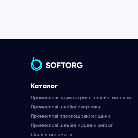
Каталог
Промислові прямострочні швейні машини
Промислові швейні оверлоки
Промислові плоскошовні машини
Промислові швейні машини зигзаг
Швейні автомати