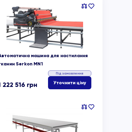
Порівняти
В
обране
Автоматична машина для настилання
тканин Serkon MN1
Під замовлення
Уточнити ціну
1 222 516
грн
Порівняти
В
обране