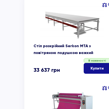
Пор
об
Стіл розкрійний Serkon MTA з
повітряною подушкою важкий
В наявності
Купити
33 637
грн
Пор
об