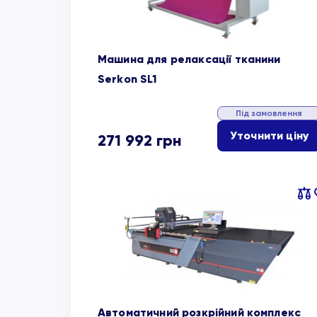
Машина для релаксації тканини
Serkon SL1
Під замовлення
Уточнити ціну
271 992
грн
Пор
об
Автоматичний розкрійний комплекс