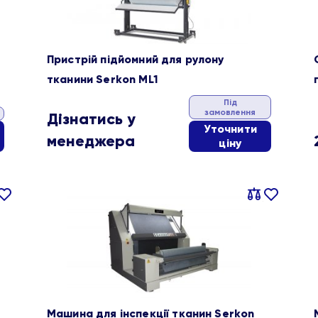
Пристрій підйомний для рулону
тканини Serkon ML1
Під
замовлення
Дізнатись у
Уточнити
менеджера
ціну
івняти
В
Порівняти
В
ране
обране
Машина для інспекції тканин Serkon