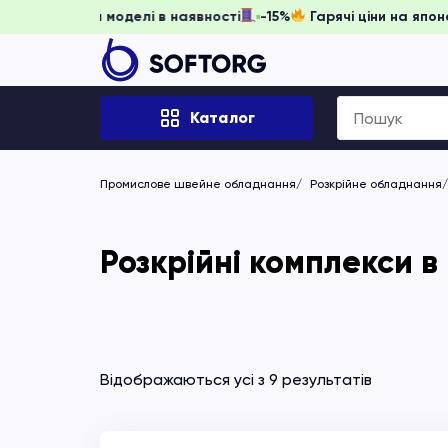
іть забронювати, доки моделі в наявності
-15%
Гарячі цін
Search
Каталог
for:
Промислове швейне обладнання
Розкрійне обладнання
Розкрійні комплекси в
Відображаються усі з 9 результатів