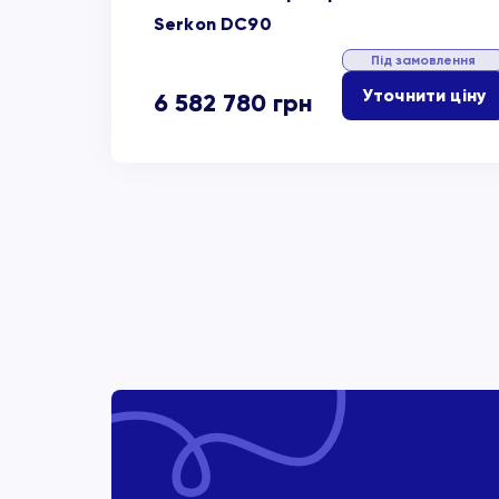
Serkon DC90
Під замовлення
Уточнити ціну
6 582 780
грн