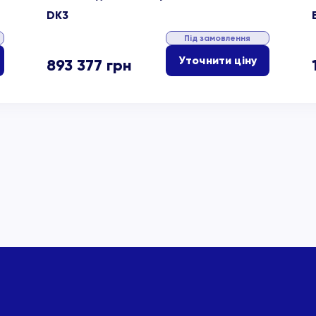
DK3
Під замовлення
Уточнити ціну
893 377
грн