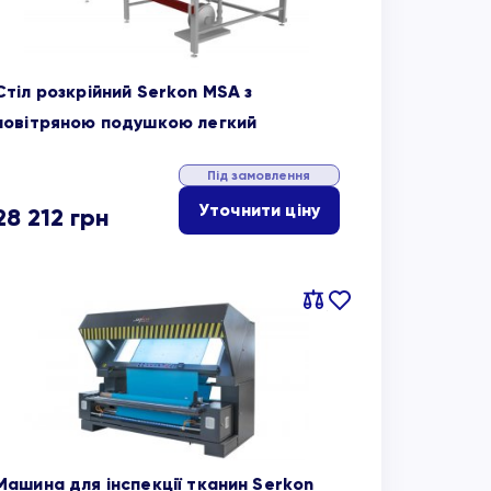
Стіл розкрійний Serkon MSA з
повітряною подушкою легкий
Під замовлення
Уточнити ціну
28 212
грн
Порівняти
В
обране
Машина для інспекції тканин Serkon