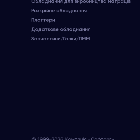
Обладнання для виробництва матраців
Розкрійне обладнання
Плоттери
Додаткове обладнання
Запчастини/Голки/ПММ
© 1999–2026 Компанія «Софторг»