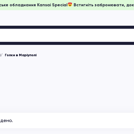
а японське обладнання Kansai Special
Встигніть забронювати
М
Голки в Маріуполі
йдено.