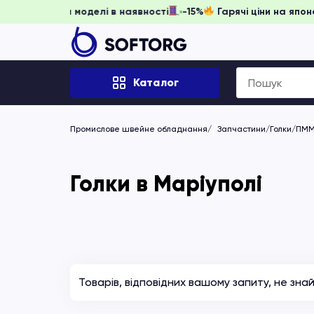
 забронювати, доки моделі в наявності
-15%
Гарячі ціни н
Search
Каталог
for:
Промислове швейне обладнання
Запчастини/Голки/ПМ
Голки в Маріуполі
Товарів, відповідних вашому запиту, не зна