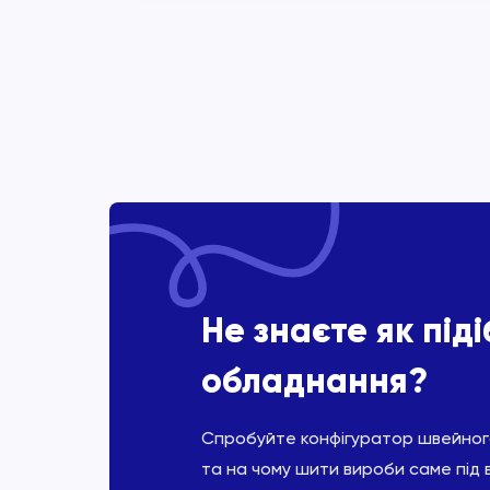
Не знаєте як під
обладнання?
Спробуйте конфігуратор швейного
та на чому шити вироби саме під 