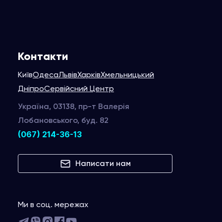
Контакти
Київ
Одеса
Львів
Харків
Хмельницький
Дніпро
Сервійсний Центр
Україна, 03138, пр-т Валерія
Лобановського, буд. 82
(067) 214-36-13
Написати нам
Ми в соц. мережах