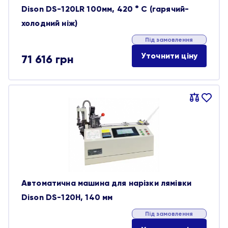
Dison DS-120LR 100мм, 420 ° C (гарячий-
холодний ніж)
Під замовлення
Уточнити ціну
71 616
грн
Порівняти
В
обране
Автоматична машина для нарізки лямівки
Dison DS-120H, 140 мм
Під замовлення