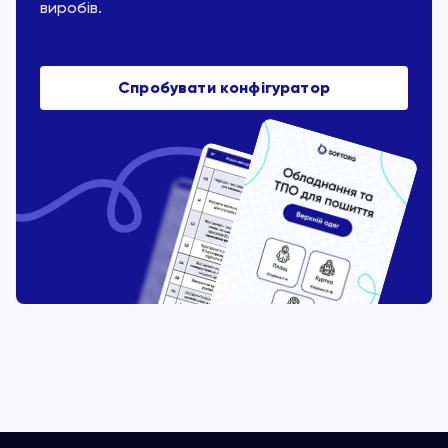
виробів.
Спробувати конфігуратор