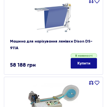
Порівняти
В
обране
Машина для нарізування лямівки Dison DS-
911A
В наявності
Купити
58 188
грн
Порівняти
В
обране