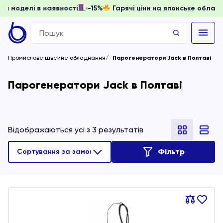
 доки моделі в наявності
-15%
Гарячі ціни на японське об
Search
for:
Промислове швейне обладнання
Парогенератори Jack в Полтаві
Парогенератори Jack в Полтаві
Відображаються усі з 3 результатів
Фільтр
Порівняти
В
обране