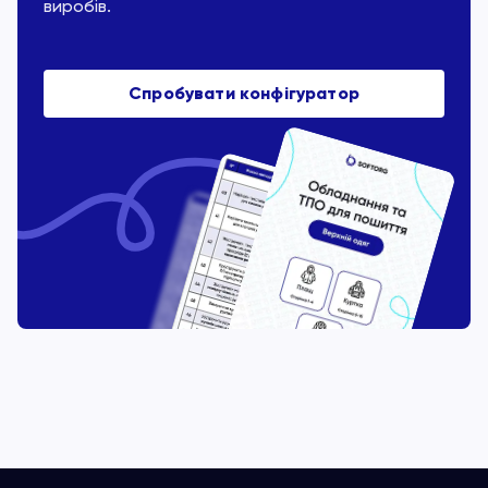
виробів.
Спробувати конфігуратор